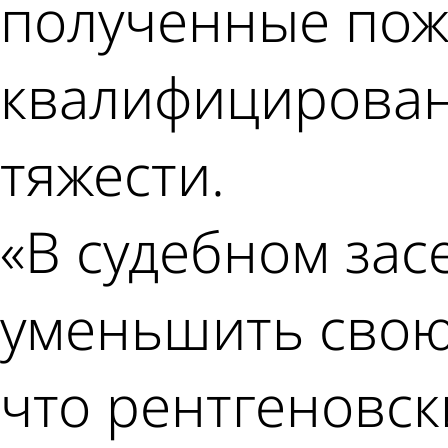
полученные пож
квалифицирован
тяжести.
«В судебном зас
уменьшить свою 
что рентгеновс