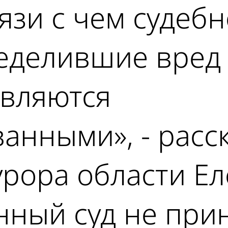
язи с чем судеб
ределившие вред
являются
анными», - расс
рора области Ел
ный суд не прин