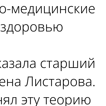
но-медицинские
 здоровью
казала старший
ена Листарова.
ял эту теорию