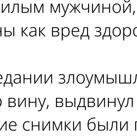
илым мужчиной,
ы как вред здор
едании злоумышл
вину, выдвинул 
кие снимки были