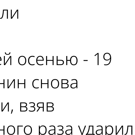
ыли
й осенью - 19
нин снова
и, взяв
ного раза ударил