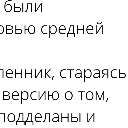
 были
овью средней
енник, стараясь
версию о том,
 подделаны и