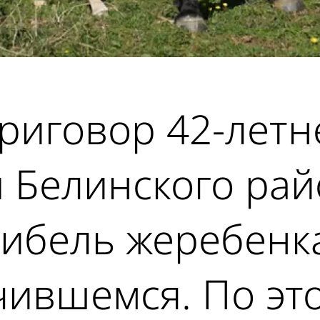
приговор 42-летн
 Белинского рай
гибель жеребенка
чившемся. По эт