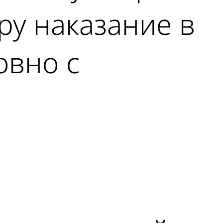
ру наказание в
овно с