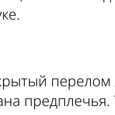
ке.
ad
крытый перелом 
ана предплечья.