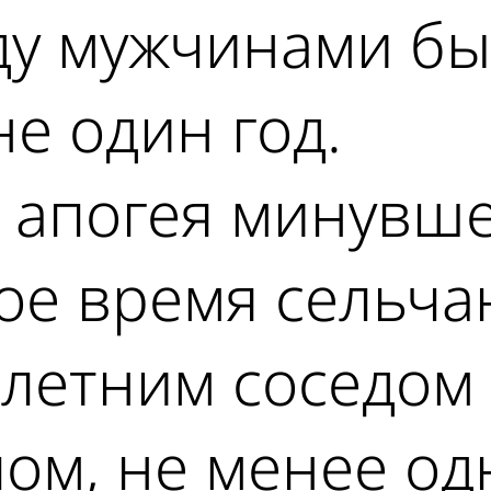
ду мужчинами б
е один год.
 апогея минувше
ое время сельча
-летним соседом 
ом, не менее од