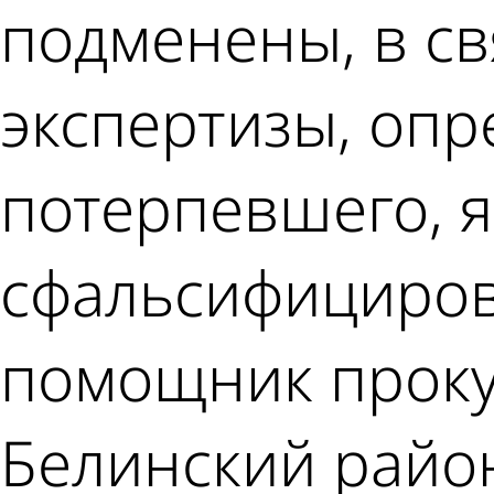
подменены, в св
экспертизы, оп
потерпевшего, 
сфальсифициров
помощник проку
Белинский район