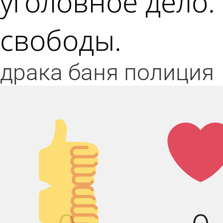
уголовное дело.
свободы.
драка
баня
полиция
Палец
Лай
вверх!
Палец