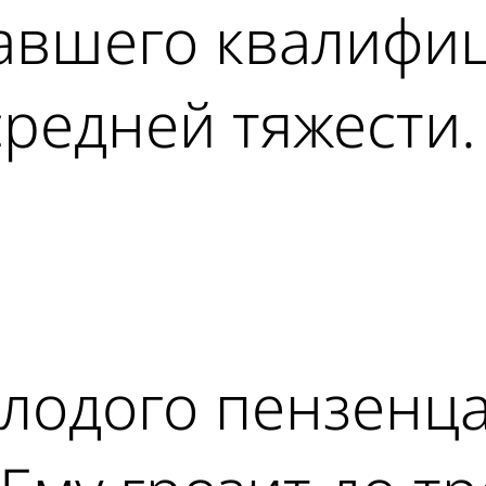
авшего квалифиц
редней тяжести.
ad
лодого пензенца