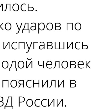
илось.
ко ударов по
, испугавшись
лодой человек
- пояснили в
ВД России.