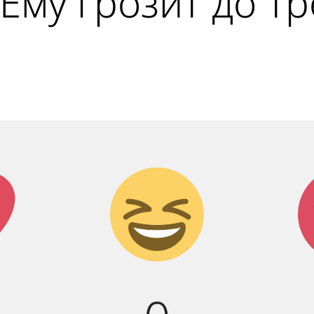
 Ему грозит до т
к!
Дикий
смех!