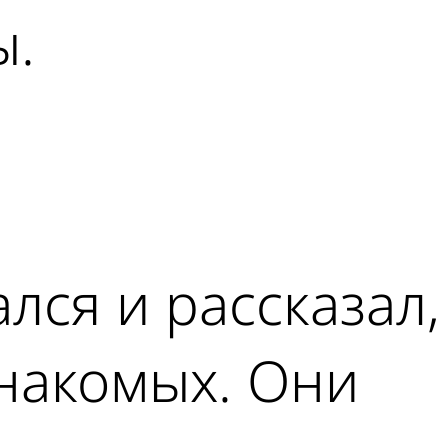
ы.
лся и рассказал,
знакомых. Они