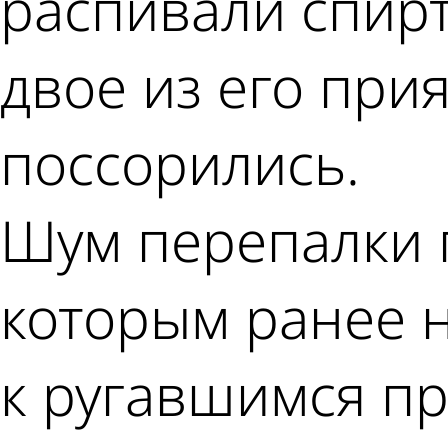
распивали спирт
двое из его при
поссорились.
Шум перепалки 
которым ранее н
к ругавшимся пр