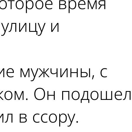
которое время
 улицу и
е мужчины, с
ком. Он подошел
л в ссору.