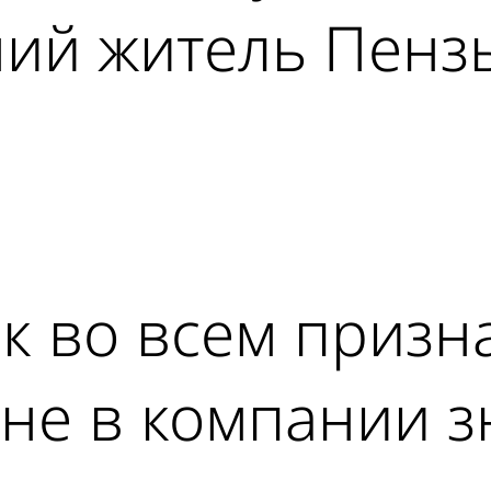
ний житель Пенз
ad
 во всем призна
ане в компании 