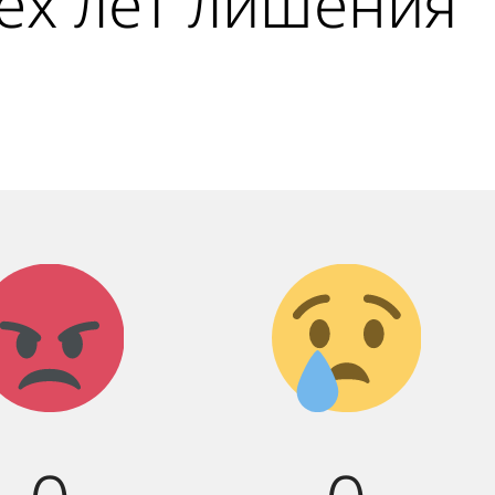
рех лет лишения
Агрессия!
Грусть
:(