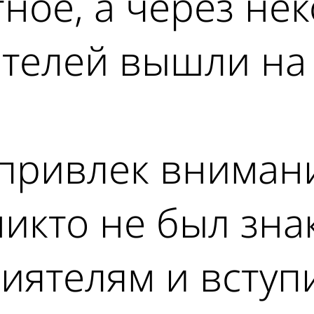
ное, а через не
ятелей вышли на
привлек внимани
икто не был зна
иятелям и вступи