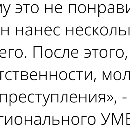
у это не понрав
н нанес несколь
го. После этого
тственности, мо
 преступления», 
егионального УМ