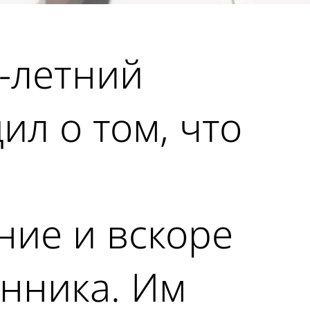
-летний
л о том, что
ние и вскоре
нника. Им