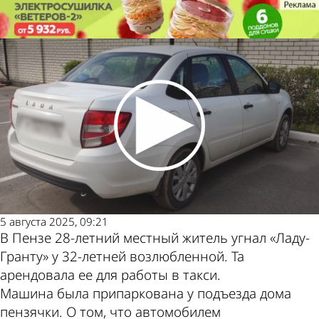
Криминал
Житель Пензы угнал машину у
таксистки
Криминал
Житель Пензы угнал машину у
таксистки
Другие
Погода и
новости по
курсы валют
теме
в Пензе
5 августа 2025, 09:21
В Пензе 28-летний местный житель угнал «Ладу-
Гранту» у 32-летней возлюбленной. Та
арендовала ее для работы в такси.
Машина была припаркована у подъезда дома
пензячки. О том, что автомобилем