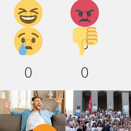
Дикий
Агрессия!
0
0
смех!
Грусть :(
Палец
0
0
вниз!
0
0