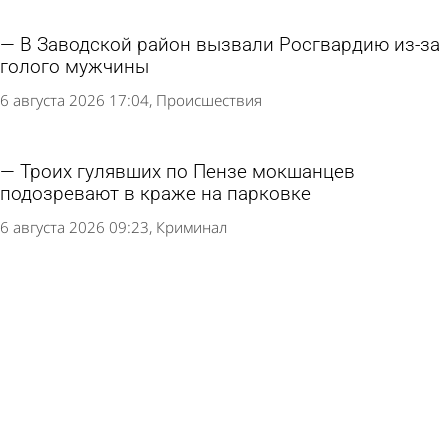
В Заводской район вызвали Росгвардию из-за
голого мужчины
6 августа 2026 17:04
Происшествия
Троих гулявших по Пензе мокшанцев
подозревают в краже на парковке
6 августа 2026 09:23
Криминал
Пензенец уплатил несуществующий штраф в
300 000 рублей
6 августа 2026 08:34
Криминал
В Мокшанском районе в багажнике
автомобиля нашли гашиш