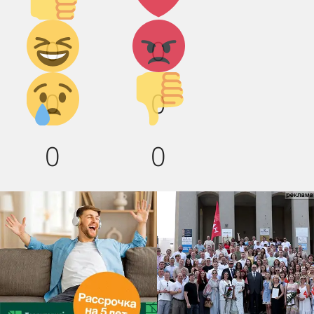
Дикий
Агрессия!
0
0
смех!
Грусть :(
Палец
0
0
вниз!
0
0