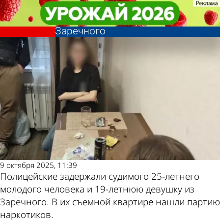
Криминал
Криминал
Полицейские задержали
Полицейские задержали
Другие новости
Погода и курсы
молодых закладчиков из
молодых закладчиков из
Заречного
Заречного
по теме
валют в Пензе
9 октября 2025, 11:39
Полицейские задержали судимого 25-летнего
молодого человека и 19-летнюю девушку из
Заречного. В их съемной квартире нашли партию
наркотиков.