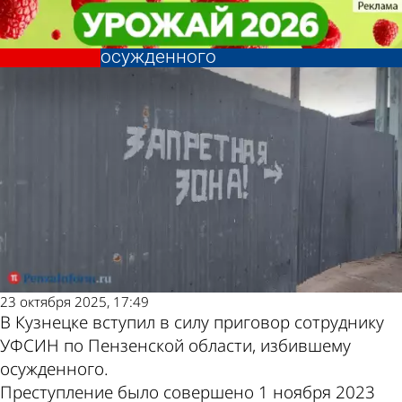
Криминал
Криминал
Сотрудника УФСИН отправили в
Сотрудника УФСИН отправили в
колонию за избиение
колонию за избиение
Другие новости
Погода и курсы
осужденного
осужденного
по теме
валют в Пензе
23 октября 2025, 17:49
В Кузнецке вступил в силу приговор сотруднику
УФСИН по Пензенской области, избившему
осужденного.
Преступление было совершено 1 ноября 2023