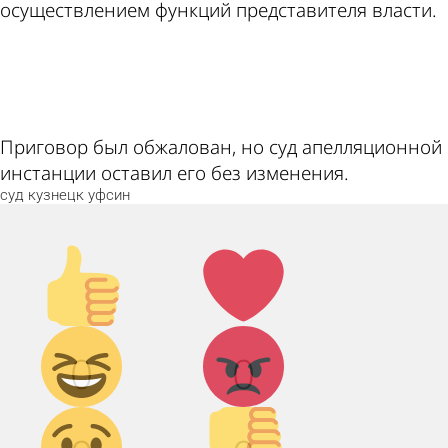
осуществлением функций представителя власти.
ad
Приговор был обжалован, но суд апелляционной
инстанции оставил его без изменения.
суд
кузнецк
уфсин
Палец
Лайк!
вверх!
Дикий
Агрессия!
0
0
смех!
Грусть :(
Палец
вниз!