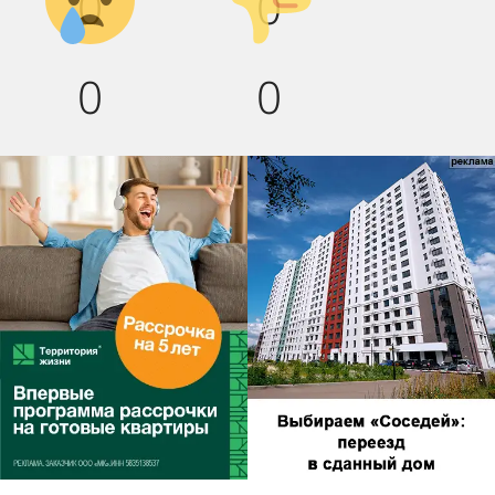
0
0
0
0