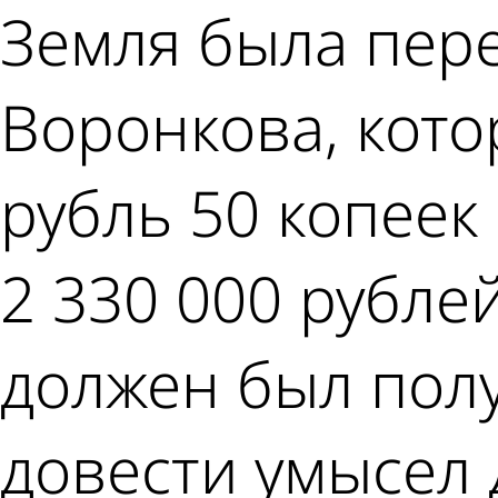
Земля была пер
Воронкова, кото
рубль 50 копее
2 330 000 рубле
должен был полу
довести умысел 