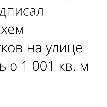
одписал
схем
ков на улице
ю 1 001 кв. м