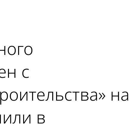
ного
ен с
роительства» на
нили в