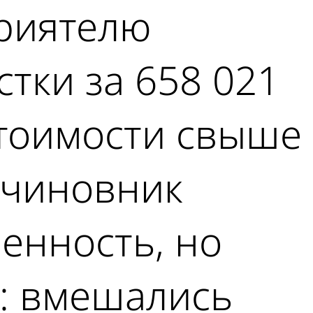
приятелю
тки за 658 021
стоимости свыше
 чиновник
венность, но
г: вмешались