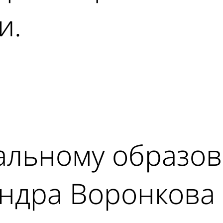
и.
ad
льному образов
ндра Воронкова 