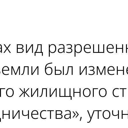
ad
ах вид разрешен
земли был измен
го жилищного ст
ничества», уточ