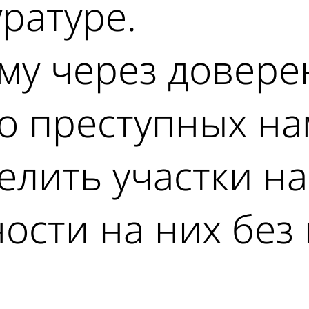
ратуре.
му через довере
о преступных н
елить участки на
ости на них без