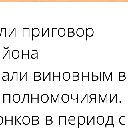
сли приговор
айона
нали виновным в
 полномочиями.
онков в период с