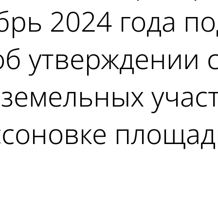
брь 2024 года п
об утверждении 
земельных участ
соновке площадь