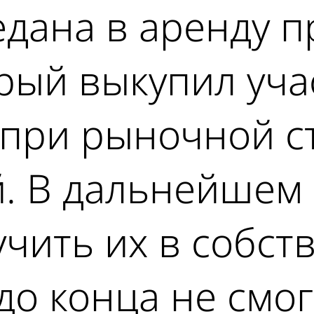
едана в аренду 
рый выкупил учас
к при рыночной 
й. В дальнейшем
чить их в собст
до конца не смо