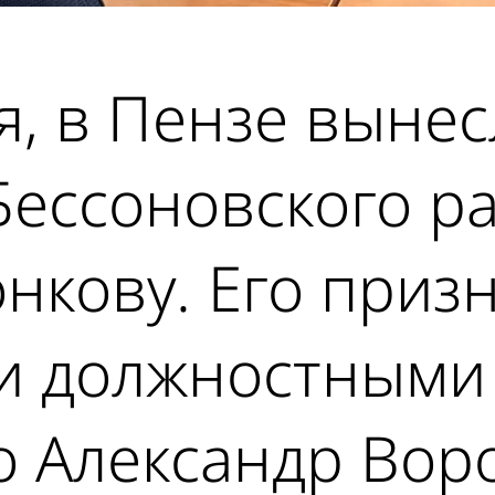
ря, в Пензе выне
Бессоновского р
нкову. Его приз
и должностными
о Александр Вор