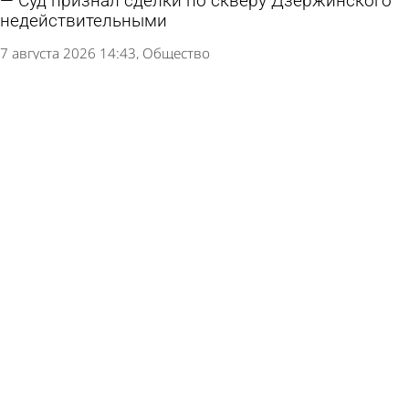
Суд признал сделки по скверу Дзержинского
недействительными
7 августа 2026 14:43
Общество
Двух пензенцев ждет суд за использование
вредоносного ПО
6 августа 2026 14:33
Криминал
В Пензе, Спутнике и Заречном модернизируют
часть светофоров
6 августа 2026 13:55
Общество
В Пензе 56-летнего водителя обвинили в
серьезном ДТП на проспекте Победы