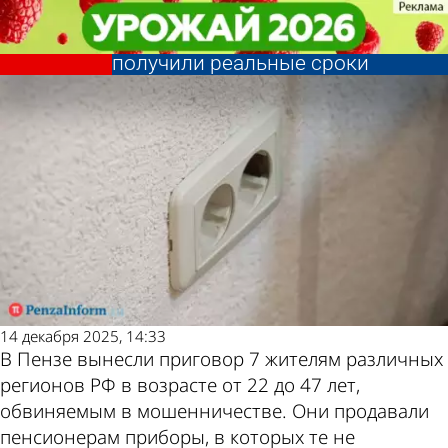
Криминал
Криминал
Обманувшие пензенских
Обманувшие пензенских
пенсионеров мошенники
пенсионеров мошенники
Другие новости
Погода и курсы
получили реальные сроки
получили реальные сроки
по теме
валют в Пензе
14 декабря 2025, 14:33
В Пензе вынесли приговор 7 жителям различных
регионов РФ в возрасте от 22 до 47 лет,
обвиняемым в мошенничестве. Они продавали
пенсионерам приборы, в которых те не