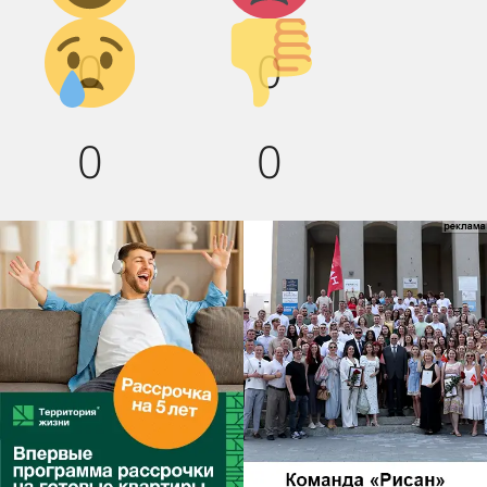
Грусть :(
Палец
0
0
вниз!
0
0