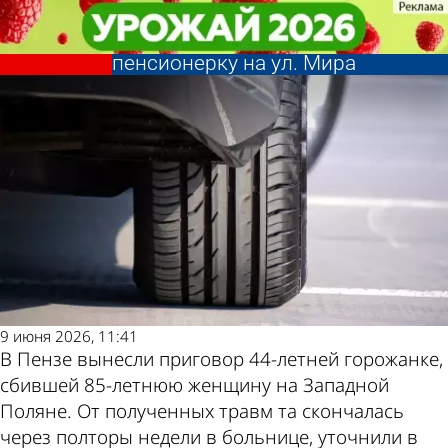
Криминал
Криминал
Определено наказание для
Определено наказание для
пензячки, задавившей
пензячки, задавившей
Другие новости
Погода и курсы
пенсионерку на ул. Мира
пенсионерку на ул. Мира
по теме
валют в Пензе
9 июня 2026, 11:41
В Пензе вынесли приговор 44-летней горожанке,
сбившей 85-летнюю женщину на Западной
Поляне. От полученных травм та скончалась
через полторы недели в больнице, уточнили в