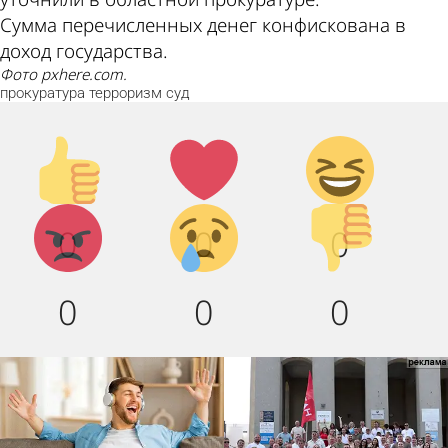
Сумма перечисленных денег конфискована в
доход государства.
Фото pxhere.com.
прокуратура
терроризм
суд
Палец
Лайк!
Дикий
вверх!
смех!
Агрессия!
Грусть
Палец
0
0
0
:(
вниз!
0
0
0