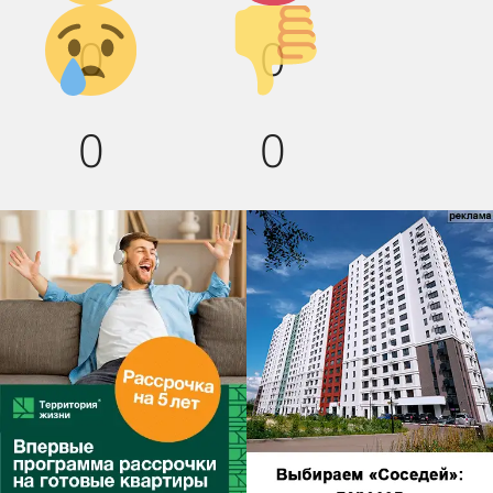
Грусть :(
Палец
0
0
вниз!
0
0