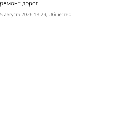
ремонт дорог
5 августа 2026 18:29
Общество
Под Пензой ремонтируют 3 участка дороги на
Кондоль
5 августа 2026 11:24
Общество
В Пензенской области запланировали
отремонтировать еще 2 моста
4 августа 2026 19:04
Общество
На улице Бутузова готово упасть ограждение
тротуара
4 августа 2026 18:32
Глас народа