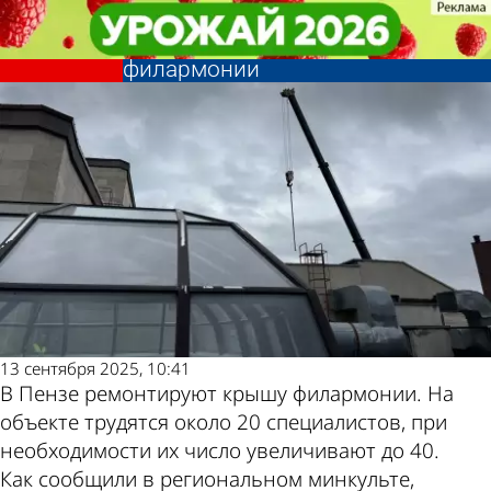
Культура
Культура
В Пензе за осень планируют
В Пензе за осень планируют
отремонтировать крышу
отремонтировать крышу
Другие новости
Погода и курсы
филармонии
филармонии
по теме
валют в Пензе
13 сентября 2025, 10:41
В Пензе ремонтируют крышу филармонии. На
объекте трудятся около 20 специалистов, при
необходимости их число увеличивают до 40.
Как сообщили в региональном минкульте,