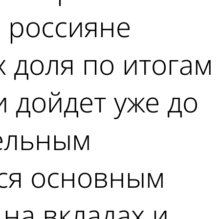
 россияне
х доля по итогам
и дойдет уже до
тельным
тся основным
на вкладах и