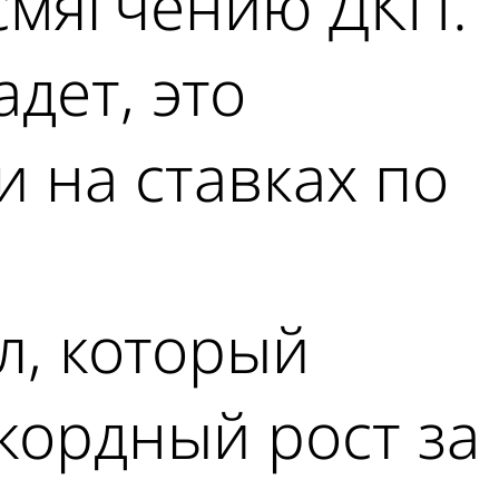
 смягчению ДКП.
дет, это
и на ставках по
л, который
кордный рост за