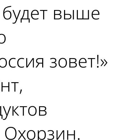
 будет выше
о
ссия зовет!»
нт,
дуктов
 Охорзин.