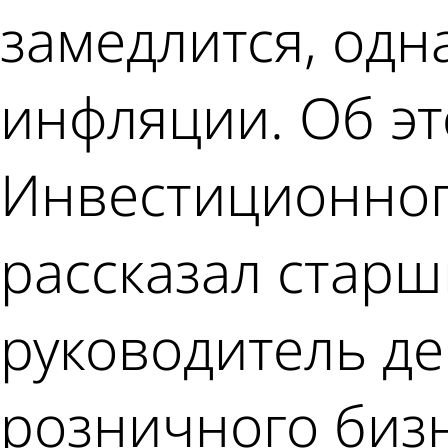
замедлится, одн
инфляции. Об эт
Инвестиционного
рассказал старш
руководитель д
розничного бизн