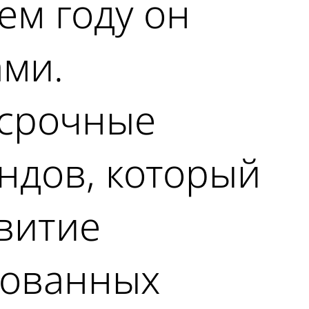
ем году он
ми.
осрочные
ндов, который
звитие
рованных