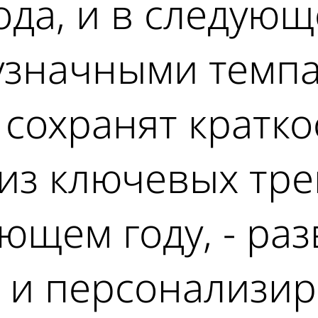
ода, и в следующ
узначными темпа
сохранят кратк
из ключевых тре
ующем году, - ра
 и персонализи