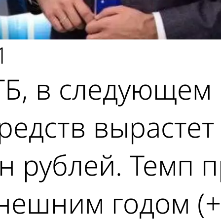
1
Б, в следующем 
редств вырастет
н рублей. Темп 
нешним годом (+