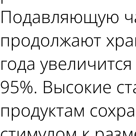
Подавляющую ча
продолжают хран
года увеличится 
95%. Высокие с
продуктам сохр
стимулом к разм