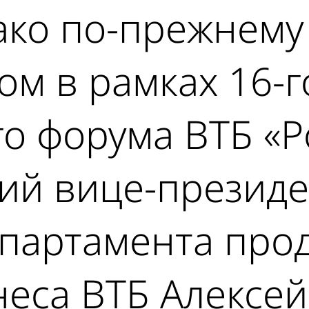
ако по-прежнему
ом в рамках 16-г
 форума ВТБ «Ро
ий вице-президе
епартамента про
еса ВТБ Алексей