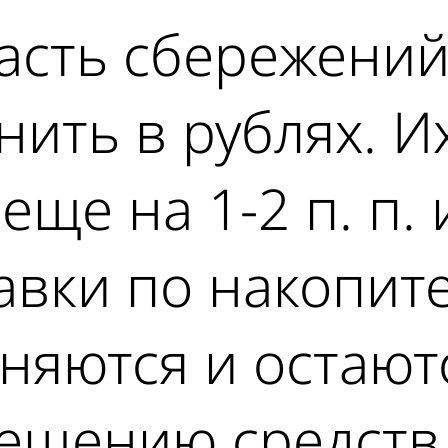
сть сбережений
ить в рублях. И
еще на 1-2 п. п. 
тавки по накопи
аняются и остаю
ещению средств 