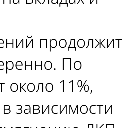
ений продолжит
еренно. По
т около 11%,
 в зависимости