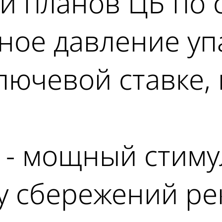
ти планов ЦБ по
ое давление упа
лючевой ставке, 
 - мощный стиму
у сбережений ре