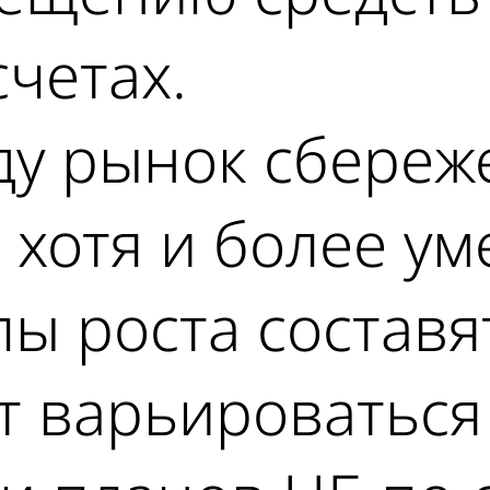
четах.
ду рынок сбереж
 хотя и более ум
пы роста составя
т варьироваться