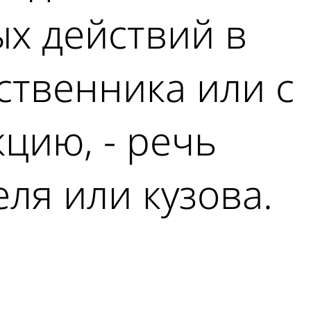
х действий в
ственника или с
цию, - речь
еля или кузова.