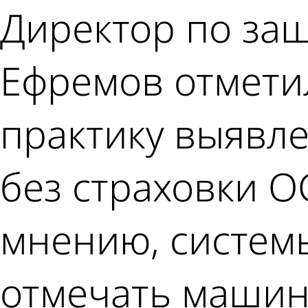
Директор по защ
Ефремов отмети
практику выявл
без страховки О
мнению, систем
отмечать машин