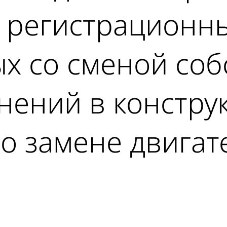
 регистрационны
х со сменой соб
ений в конструк
 о замене двигат
ad