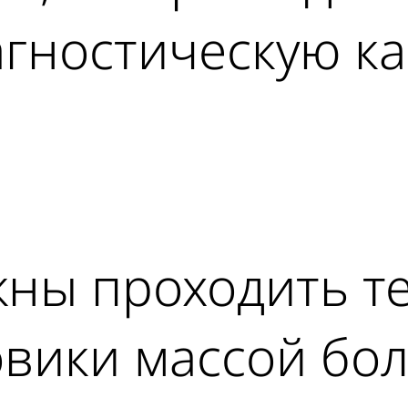
гностическую ка
ad
ны проходить те
овики массой бол