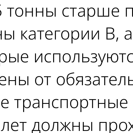
5 тонны старше п
 категории В, а
рые используютс
ены от обязател
ие транспортные
лет должны прох