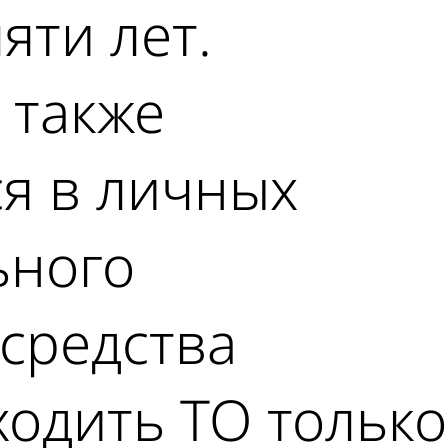
яти лет.
 также
я в личных
ьного
 средства
одить ТО только