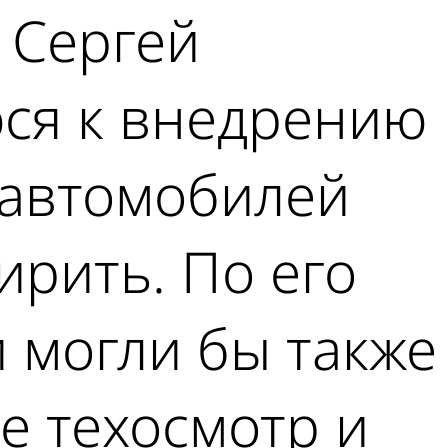
 Сергей
юся к внедрению
 автомобилей
ирить. По его
 могли бы также
 техосмотр и