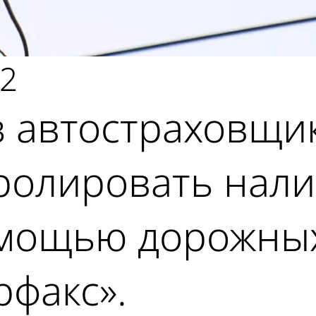
12
 автостраховщик
ролировать нали
омощью дорожных
рфакс».