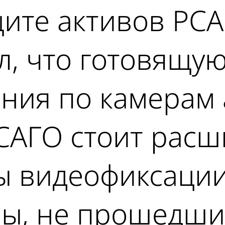
ите активов РСА
л, что готовящу
ения по камерам
САГО стоит расш
ы видеофиксации
ы, не прошедшие