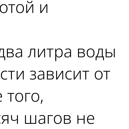
отой и
 два литра воды
сти зависит от
 того,
сяч шагов не