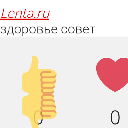
lenta.ru
здоровье
совет
Палец
Лай
вверх!
Палец
0
0
вниз!