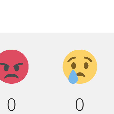
Агрессия!
Грусть
:(
0
0