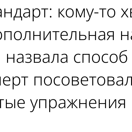
дарт: кому-то хв
ополнительная н
 назвала способ
перт посоветова
тые упражнения 