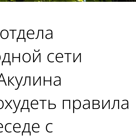
отдела
одной сети
 Акулина
худеть правила
еседе с