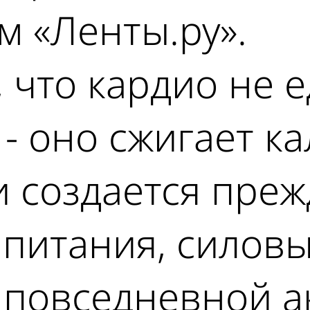
 «Ленты.ру».
, что кардио не
 - оно сжигает к
 создается преж
 питания, силов
 повседневной а