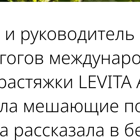
и руководитель 
агогов междунар
 растяжки LEVITA
ала мешающие по
а рассказала в б