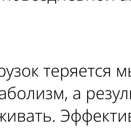
ad
рузок теряется 
аболизм, а резул
живать. Эффекти