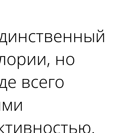
 единственный
алории, но
де всего
ыми
ктивностью.