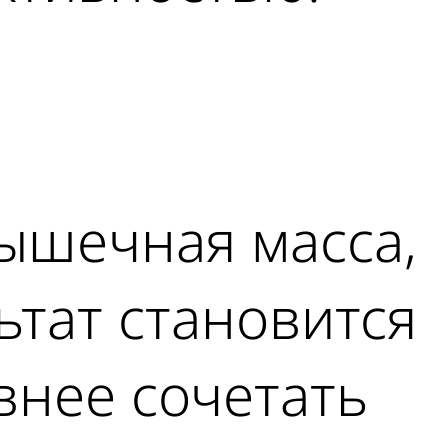
мышечная масса,
ьтат становится
внее сочетать