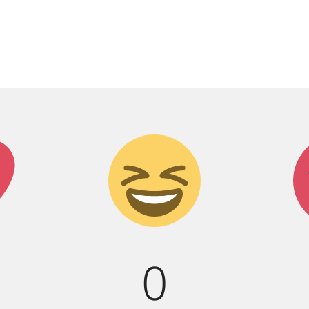
к!
Дикий
смех!
0