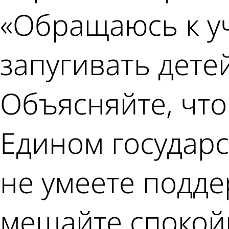
«Обращаюсь к уч
запугивать дете
Объясняйте, что
Едином государс
не умеете поддер
мешайте спокойн