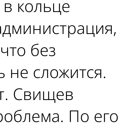
 в кольце
 администрация,
что без
 не сложится.
т. Свищев
роблема. По его