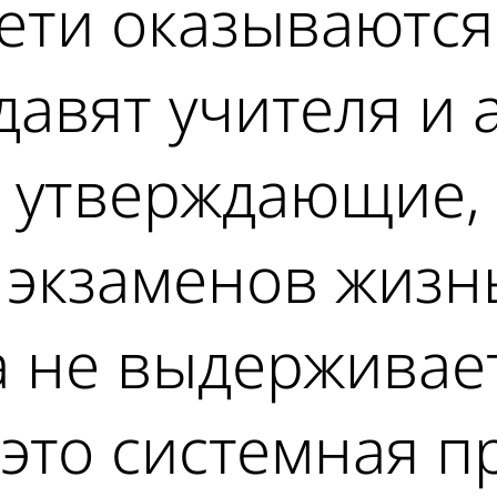
дети оказываются
 давят учителя и
, утверждающие, 
экзаменов жизнь
а не выдерживае
 это системная п