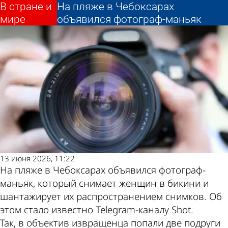
В стране и
В стране и
На пляже в Чебоксарах
На пляже в Чебоксарах
мире
мире
Другие новости
Погода и курсы
объявился фотограф-маньяк
объявился фотограф-маньяк
по теме
валют в Пензе
13 июня 2026, 11:22
На пляже в Чебоксарах объявился фотограф-
маньяк, который снимает женщин в бикини и
шантажирует их распространением снимков. Об
этом стало известно Telegram-каналу Shot.
Так, в объектив извращенца попали две подруги