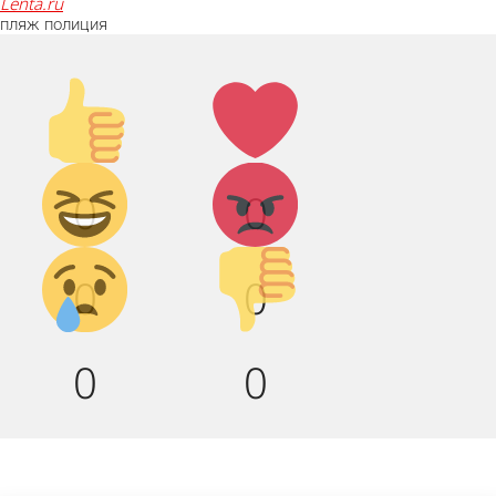
lenta.ru
пляж
полиция
Палец
Лайк!
вверх!
Дикий
Агрессия!
0
0
смех!
Грусть :(
Палец
0
0
вниз!
0
0