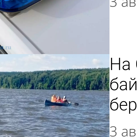
3 ав
На
бай
бер
3 ав