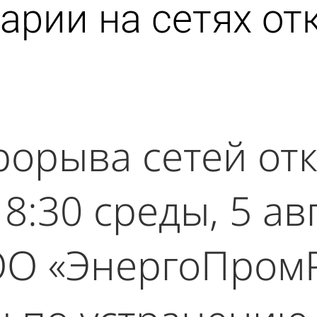
варии на сетях о
прорыва сетей о
8:30 среды, 5 авг
О «ЭнергоПромР