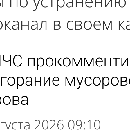
ы по устранению
канал в своем к
МЧС прокомменти
горание мусоров
рова
густа 2026 09:10