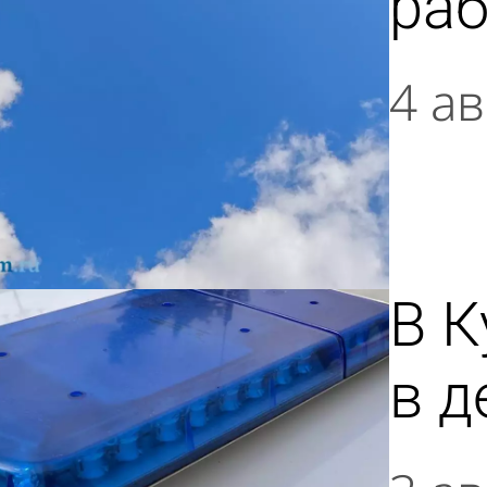
ра
4 ав
В К
в д