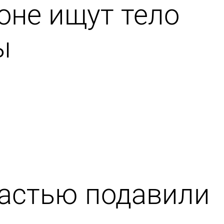
оне ищут тело
ы
ластью подавили