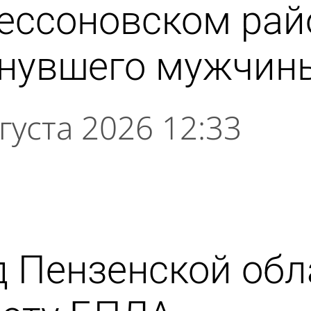
ессоновском рай
онувшего мужчин
густа 2026 12:33
д Пензенской об