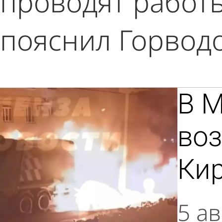
проводят работ
пояснил Горводо
В 
воз
Ки
5 ав