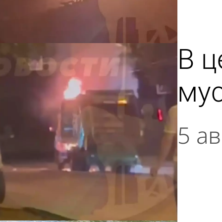
В ц
му
5 ав