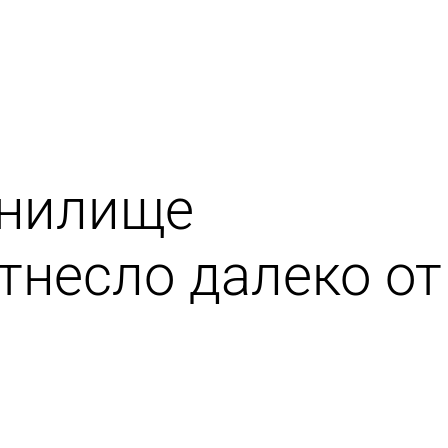
анилище
тнесло далеко от