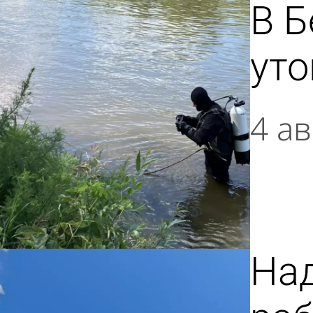
В Б
ут
4 ав
На