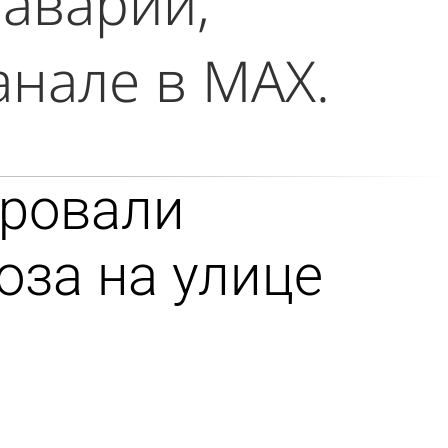
 аварии,
анале в МАХ.
ровали
оза на улице