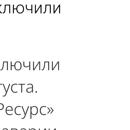
тключили
тключили
уста.
есурс»