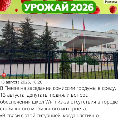
Учеба
Учеба
В Пензе задумались об
В Пензе задумались об
Другие новости по
Погода и курсы
обеспечении школ Wi-Fi
обеспечении школ Wi-Fi
теме
валют в Пензе
13 августа 2025, 18:20
В Пензе на заседании комиссии гордумы в среду,
13 августа, депутаты подняли вопрос
обеспечения школ Wi-Fi из-за отсутствия в городе
стабильного мобильного интернета.
«В связи с этой ситуацией, когда частично