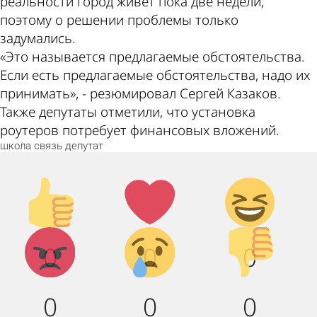
реальности город живет пока две недели,
поэтому о решении проблемы только
задумались.
«Это называется предлагаемые обстоятельства.
Если есть предлагаемые обстоятельства, надо их
принимать», - резюмировал Сергей Казаков.
Также депутаты отметили, что установка
роутеров потребует финансовых вложений.
школа
связь
депутат
Палец
Лайк!
Дикий
вверх!
смех!
Агрессия!
Грусть :
Палец
0
0
0
(
вниз!
0
0
0