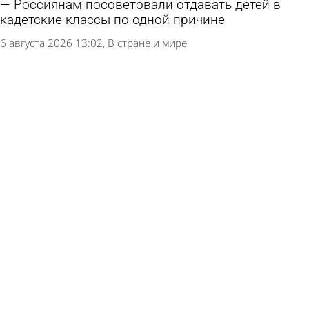
Россиянам посоветовали отдавать детей в
кадетские классы по одной причине
6 августа 2026 13:02
В стране и мире
Школу в Пачелме обязали приобрести
Конституцию и флаг Красного Креста
6 августа 2026 11:09
Учеба
На Шуисте проведут благотворительную
вещевую ярмарку
5 августа 2026 19:01
Общество
Пользователи в России полюбили
«раскладушки» и «книжки»
5 августа 2026 16:29
Общество