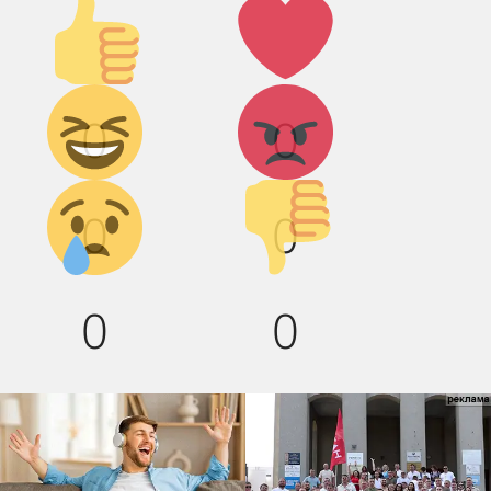
Палец
Лайк!
вверх!
Дикий
Агрессия!
0
0
смех!
Грусть :(
Палец
0
0
вниз!
0
0