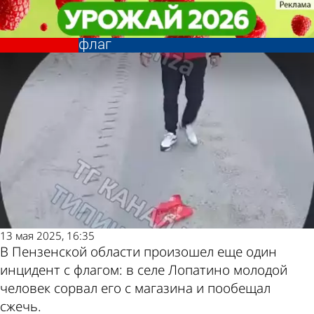
Из жизни
Из жизни
Полиция занялась жителем села
Полиция занялась жителем села
Лопатино, пообещавшим сжечь
Лопатино, пообещавшим сжечь
Другие новости
Погода и курсы
флаг
флаг
по теме
валют в Пензе
13 мая 2025, 16:35
В Пензенской области произошел еще один
инцидент с флагом: в селе Лопатино молодой
человек сорвал его с магазина и пообещал
сжечь.