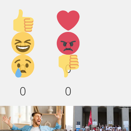
Палец
Лайк!
вверх!
Дикий
Агрессия!
0
0
смех!
Грусть :(
Палец
0
0
вниз!
0
0