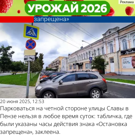
Из жизни
Из жизни
На улице Славы заклеено время
На улице Славы заклеено время
Другие новости
Погода и курсы
действия знака «Остановка
действия знака «Остановка
запрещена»
запрещена»
по теме
валют в Пензе
20 июня 2025, 12:53
Парковаться на четной стороне улицы Славы в
Пензе нельзя в любое время суток: табличка, где
были указаны часы действия знака «Остановка
запрещена», заклеена.