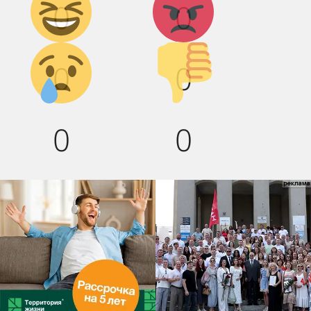
0
0
смех!
Грусть :(
Палец
0
0
вниз!
0
0