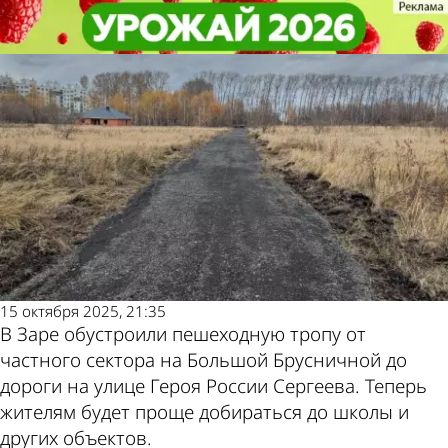
Из жизни
Из жизни
В Заре жителям обустроили
В Заре жителям обустроили
пешеходную тропу до школы
пешеходную тропу до школы
Другие
Погода и курсы
новости по
валют в Пензе
теме
15 октября 2025, 21:35
В Заре обустроили пешеходную тропу от
частного сектора на Большой Брусничной до
дороги на улице Героя России Сергеева. Теперь
жителям будет проще добираться до школы и
других объектов.