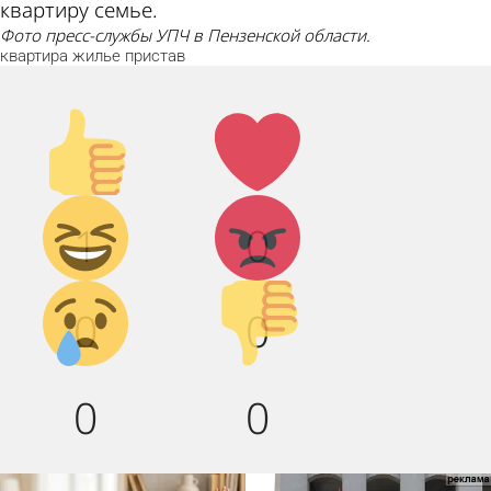
квартиру семье.
Фото пресс-службы УПЧ в Пензенской области.
квартира
жилье
пристав
Палец
Лайк!
вверх!
Дикий
Агрессия!
1
0
смех!
Грусть :(
Палец
0
0
вниз!
0
0