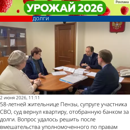
Из жизни
Из жизни
Пензячке удалось через суд
Пензячке удалось через суд
вернуть квартиру, изъятую за
вернуть квартиру, изъятую за
Другие новости
Погода и курсы
долги
долги
по теме
валют в Пензе
2 июня 2026, 11:11
58-летней жительнице Пензы, супруге участника
СВО, суд вернул квартиру, отобранную банком за
долги. Вопрос удалось решить после
вмешательства уполномоченного по правам