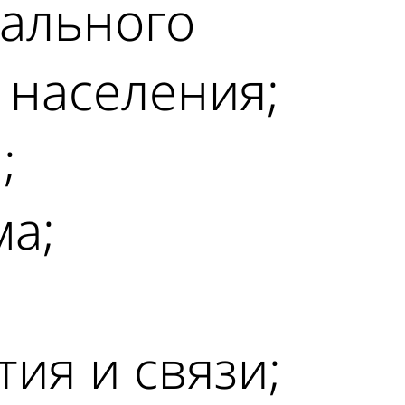
ального
 населения;
;
ма;
ия и связи;