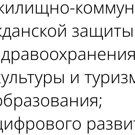
 жилищно-коммун
жданской защиты
здравоохранения
культуры и туриз
образования;
цифрового развит