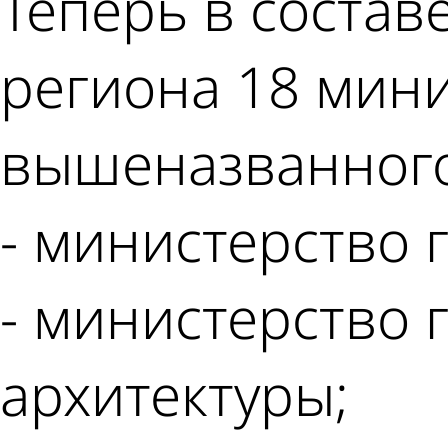
Теперь в состав
региона 18 мин
вышеназванного
- министерство 
- министерство 
архитектуры;