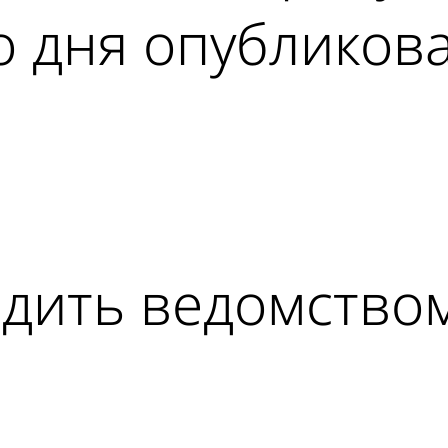
со дня опубликов
ad
одить ведомством