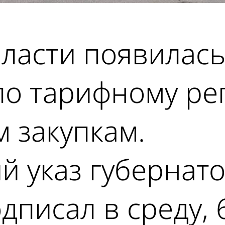
ласти появилась
 по тарифному р
 закупкам.
 указ губернато
писал в среду, 6