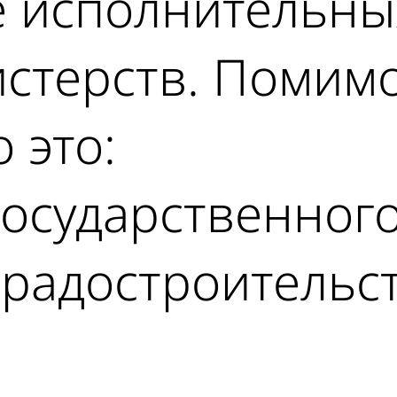
е исполнительны
истерств. Помим
 это:
государственног
градостроительс