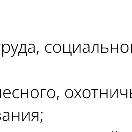
ad
труда, социальн
лесного, охотнич
ания;