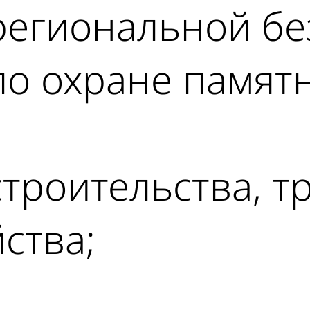
региональной бе
по охране памят
строительства, т
ства;