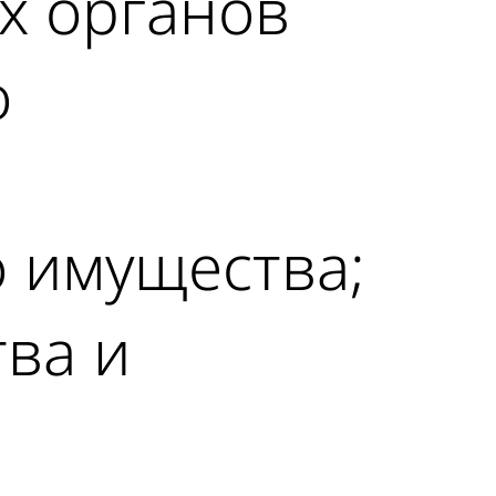
х органов
о
о имущества;
тва и