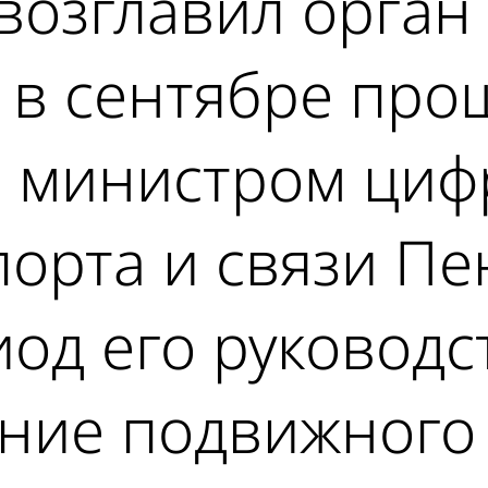
возглавил орган
в сентябре прош
я министром циф
порта и связи П
иод его руковод
ние подвижного 