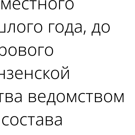
 местного
лого года, до
рового
ензенской
ства ведомством
состава