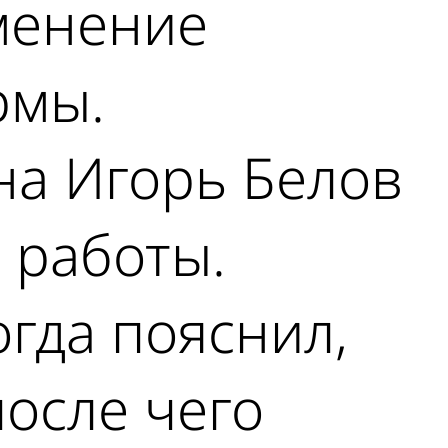
менение
рмы.
на Игорь Белов
т работы.
гда пояснил,
после чего