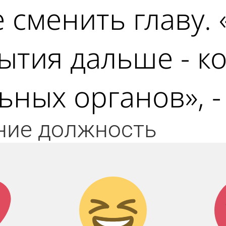
сменить главу. «
ытия дальше - к
ных органов», -
ние
должность
к!
Дикий