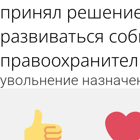
принял решение 
развиваться соб
правоохранитель
увольнение
назначе
Палец
Лай