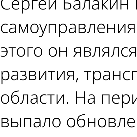
Сергей Балакин 
самоуправления 
этого он являлс
развития, транс
области. На пер
выпало обновле