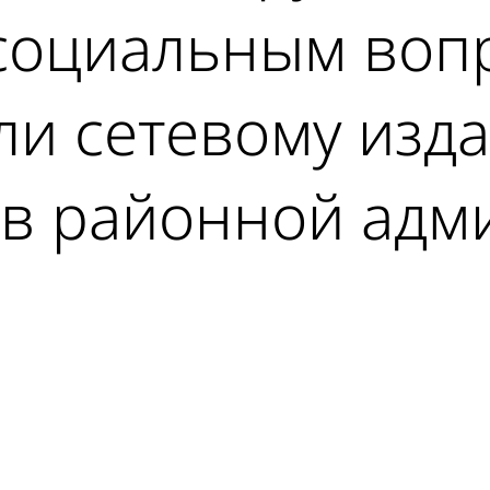
 социальным воп
ли сетевому изд
в районной адм
ad