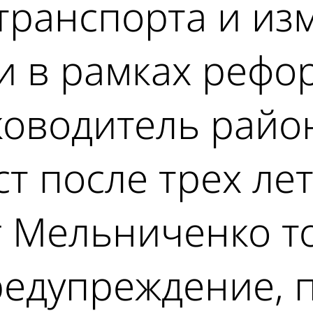
транспорта и из
и в рамках рефо
оводитель райо
ст после трех ле
 Мельниченко то
редупреждение, 