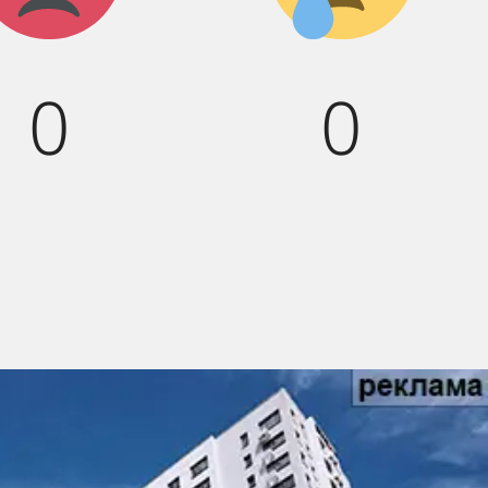
:(
0
0