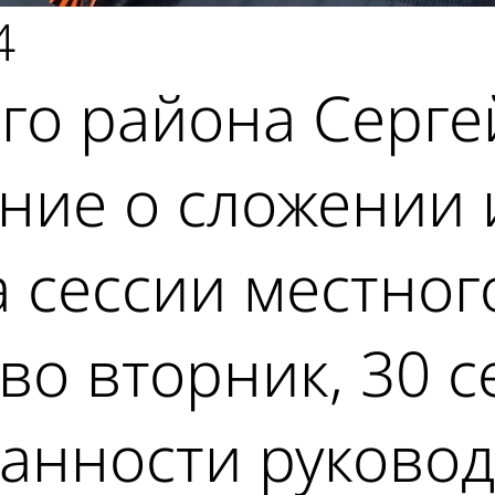
4
го района Серге
ение о сложении
 сессии местног
во вторник, 30 с
занности руково