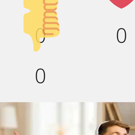
вверх!
Палец
0
0
вниз!
0