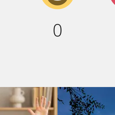
смех!
0