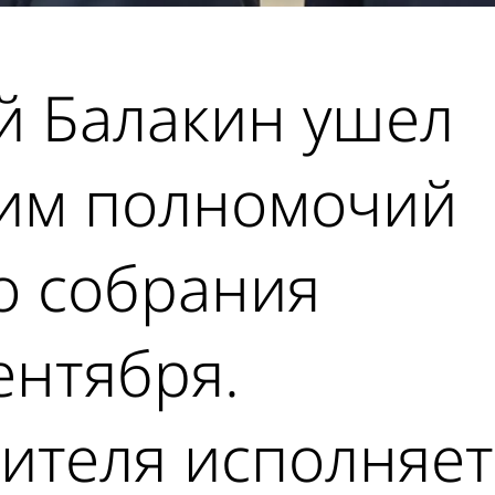
й Балакин ушел
 им полномочий
о собрания
ентября.
дителя исполняет