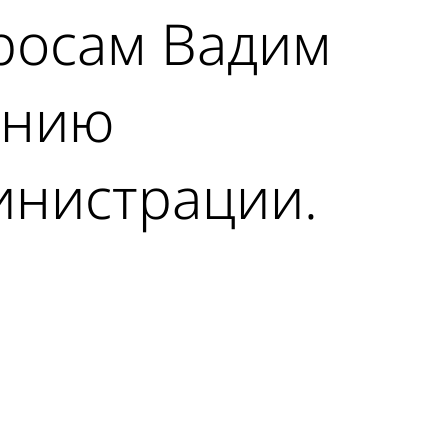
росам Вадим
анию
инистрации.