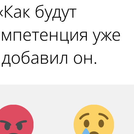
Как будут
омпетенция уже
 добавил он.
Агрессия!
Грусть