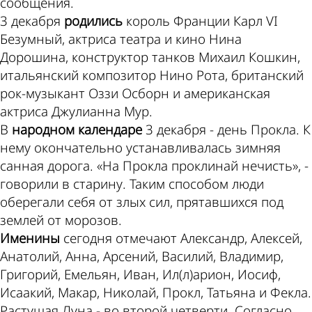
сообщения.
3 декабря
родились
король Франции Карл VI
Безумный, актриса театра и кино Нина
Дорошина, конструктор танков Михаил Кошкин,
итальянский композитор Нино Рота, британский
рок-музыкант Оззи Осборн и американская
актриса Джулианна Мур.
В
народном календаре
3 декабря - день Прокла. К
нему окончательно устанавливалась зимняя
санная дорога. «На Прокла проклинай нечисть», -
говорили в старину. Таким способом люди
оберегали себя от злых сил, прятавшихся под
землей от морозов.
Именины
сегодня отмечают Александр, Алексей,
Анатолий, Анна, Арсений, Василий, Владимир,
Григорий, Емельян, Иван, Ил(л)арион, Иосиф,
Исаакий, Макар, Николай, Прокл, Татьяна и Фекла.
Растущая Луна - во второй четверти. Согласно