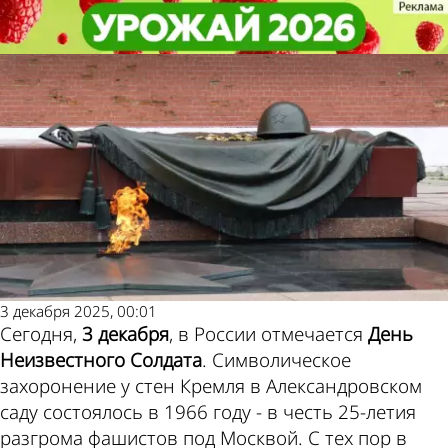
Не забудь!
Не забудь!
3 декабря - День Неизвестного
3 декабря - День Неизвестного
Погода и курсы
Солдата в России
Солдата в России
валют в Пензе
3 декабря 2025, 00:01
Сегодня,
3 декабря
, в России отмечается
День
Неизвестного Солдата
. Символическое
захоронение у стен Кремля в Александровском
саду состоялось в 1966 году - в честь 25-летия
разгрома фашистов под Москвой. С тех пор в