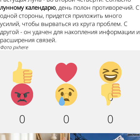
лунному календарю
, день полон противоречий. С
одной стороны, придется приложить много
усилий, чтобы вырваться из круга проблем. С
другой - он удачен для накопления информации и
расширения связей.
фото pxhere
Палец
Лайк!
Дикий
вверх!
смех!
Агрессия!
Грусть :
Палец
0
0
0
(
вниз!
0
0
0