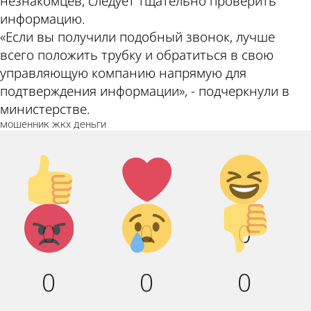
незнакомцев, следует тщательно проверить
информацию.
«Если вы получили подобный звонок, лучше
всего положить трубку и обратиться в свою
управляющую компанию напрямую для
подтверждения информации», - подчеркнули в
министерстве.
мошенник
жкх
деньги
Палец
Лайк!
Дикий
вверх!
смех!
Агрессия!
Грусть :
Палец
0
0
0
(
вниз!
0
0
0