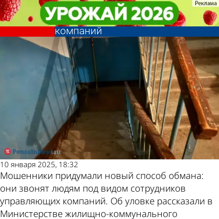
Общество
Общество
Мошенники стали выдавать себя
Мошенники стали выдавать себя
Другие новости по
Погода и курсы
за сотрудников управляющих
за сотрудников управляющих
компаний
компаний
теме
валют в Пензе
10 января 2025, 18:32
Мошенники придумали новый способ обмана:
они звонят людям под видом сотрудников
управляющих компаний. Об уловке рассказали в
Министерстве жилищно-коммунального