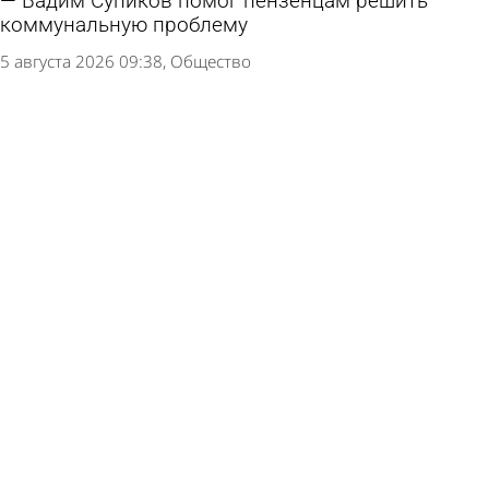
Вадим Супиков помог пензенцам решить
коммунальную проблему
5 августа 2026 09:38
Общество
Село Волхонщино в Пензенском районе
утопает в сухостое
3 августа 2026 10:48
Глас народа
В Пензе почистят и покрасят памятник
«Паровоз Су 213-89»
1 августа 2026 11:50
Общество
Мошенники записали аудиоспектакль для
жительницы Бессоновского района
31 июля 2026 11:47
Криминал