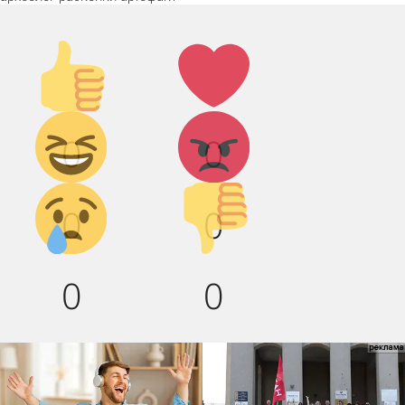
Палец
Лайк!
вверх!
Дикий
Агрессия!
0
0
смех!
Грусть :(
Палец
0
0
вниз!
0
0