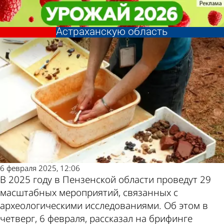
Общество
Общество
Пензенские археологи поедут в
Пензенские археологи поедут в
Рязань, Татарстан и
Рязань, Татарстан и
Другие новости
Погода и курсы
Астраханскую область
Астраханскую область
по теме
валют в Пензе
6 февраля 2025, 12:06
В 2025 году в Пензенской области проведут 29
масштабных мероприятий, связанных с
археологическими исследованиями. Об этом в
четверг, 6 февраля, рассказал на брифинге