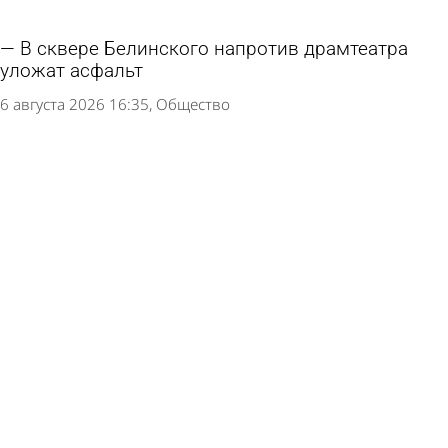
В сквере Белинского напротив драмтеатра
уложат асфальт
6 августа 2026 16:35
Общество
Наносить разметку в Пензе закончат к
октябрю
6 августа 2026 16:02
Общество
К 1 сентября переходы у школ и детсадов
приведут в порядок
6 августа 2026 15:01
Общество
В Никольске готовятся к открытию
обновленного музея стекла и хрусталя