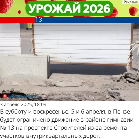
Общество
Общество
В Пензе будет ограничено
В Пензе будет ограничено
Другие новости по
Погода и курсы
движение в районе гимназии №
движение в районе гимназии №
13
13
теме
валют в Пензе
3 апреля 2025, 18:09
В субботу и воскресенье, 5 и 6 апреля, в Пензе
будет ограничено движение в районе гимназии
№ 13 на проспекте Строителей из-за ремонта
участков внутриквартальных дорог.