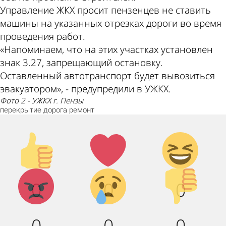
Управление ЖКХ просит пензенцев не ставить
машины на указанных отрезках дороги во время
проведения работ.
«Напоминаем, что на этих участках установлен
знак 3.27, запрещающий остановку.
Оставленный автотранспорт будет вывозиться
эвакуатором», - предупредили в УЖКХ.
фото 2 - УЖКХ г. Пензы
перекрытие
дорога
ремонт
Палец
Лайк!
Дикий
вверх!
смех!
Агрессия!
Грусть :
Палец
0
0
0
(
вниз!
0
0
0