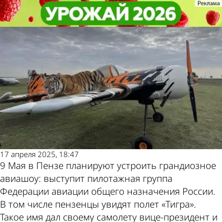
Общество
Общество
В День Победы пензенцы увидят
В День Победы пензенцы увидят
Другие новости по
Погода и курсы
полет «Тигра»
полет «Тигра»
теме
валют в Пензе
17 апреля 2025, 18:47
9 Мая в Пензе планируют устроить грандиозное
авиашоу: выступит пилотажная группа
Федерации авиации общего назначения России.
В том числе пензенцы увидят полет «Тигра».
Такое имя дал своему самолету вице-президент и