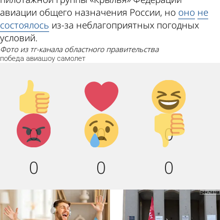
авиации общего назначения России, но
оно
не
состоялось
из-за неблагоприятных погодных
условий.
фото из тг-канала областного правительства
победа
авиашоу
самолет
Палец
Лайк!
Дикий
вверх!
смех!
Агрессия!
Грусть :
Палец
0
0
0
(
вниз!
0
0
0