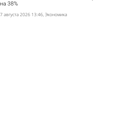
на 38%
7 августа 2026 13:46
Экономика
В соцсетях появились ложные данные о
конвертации вкладов в военные облигации в
России
6 августа 2026 13:15
В стране и мире
Россиянам дали рекомендации для
безопасного входа в кабинет банка через
браузер
5 августа 2026 11:17
В стране и мире