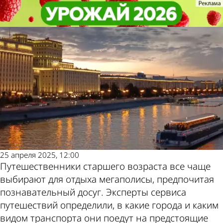
Общество
Общество
Подсчитаны траты пенсионеров
Подсчитаны траты пенсионеров
на поездки в майские праздники
на поездки в майские праздники
Другие
Погода и
новости по
курсы валют
теме
в Пензе
25 апреля 2025, 12:00
Путешественники старшего возраста все чаще
выбирают для отдыха мегаполисы, предпочитая
познавательный досуг. Эксперты сервиса
путешествий определили, в какие города и каким
видом транспорта они поедут на предстоящие