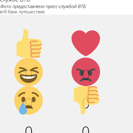
фото предоставлено пресс-службой ВТБ
втб
банк
путешествие
Палец
Лайк!
вверх!
Дикий
Агрессия!
0
0
смех!
Грусть :(
Палец
0
0
вниз!
0
0