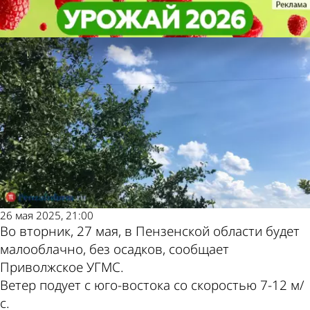
Общество
Общество
27 мая в Пензенской области
27 мая в Пензенской области
Другие новости по
Погода и курсы валют
будет летняя погода
будет летняя погода
теме
в Пензе
26 мая 2025, 21:00
Во вторник, 27 мая, в Пензенской области будет
малооблачно, без осадков, сообщает
Приволжское УГМС.
Ветер подует с юго-востока со скоростью 7-12 м/
с.