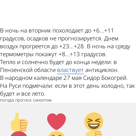
ad
В ночь на вторник похолодает до +6...+11
градусов, осадков не прогнозируется. Днем
воздух прогреется до +23...+28. В ночь на среду
термометры покажут +8...+13 градусов.
Тепло и солнечно будет до конца недели: в
Пензенской области
властвует
антициклон.
В народном календаре 27 мая Сидор Бокогрей.
На Руси подмечали: если в этот день холодно, так
будет и все лето.
погода
прогноз
синоптик
Палец
Лайк!
Дикий
вверх!
смех!
Агрессия!
Грусть
Палец