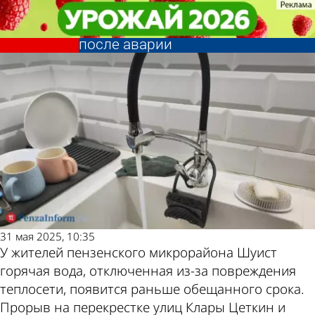
Общество
Общество
На Шуисте раньше срока
На Шуисте раньше срока
Другие новости по
Погода и курсы
завершили ремонт теплосетей
завершили ремонт теплосетей
после аварии
после аварии
теме
валют в Пензе
31 мая 2025, 10:35
У жителей пензенского микрорайона Шуист
горячая вода, отключенная из-за повреждения
теплосети, появится раньше обещанного срока.
Прорыв на перекрестке улиц Клары Цеткин и