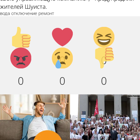
жителей Шуиста.
вода
отключение
ремонт
Палец
Лайк!
Дикий
вверх!
смех!
Агрессия!
Грусть
Палец
0
0
0
:(
вниз!
0
0
0