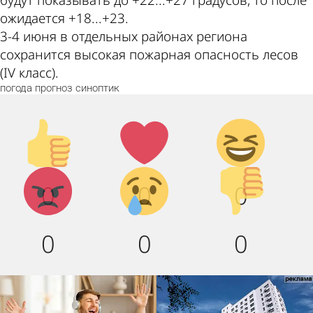
будут показывать до +22...+27 градусов, то после
ожидается +18...+23.
3-4 июня в отдельных районах региона
сохранится высокая пожарная опасность лесов
(IV класс).
погода
прогноз
синоптик
Палец
Лайк!
Дикий
вверх!
смех!
Агрессия!
Грусть :
Палец
0
0
0
(
вниз!
0
0
0