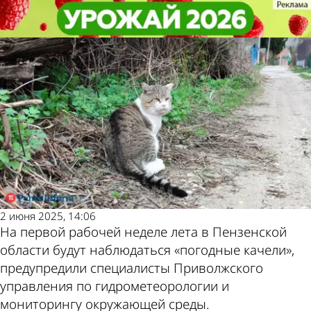
Общество
Общество
Прогноз на неделю: пензенцев
Прогноз на неделю: пензенцев
Другие новости по
Погода и курсы
ждут погодные качели
ждут погодные качели
теме
валют в Пензе
2 июня 2025, 14:06
На первой рабочей неделе лета в Пензенской
области будут наблюдаться «погодные качели»,
предупредили специалисты Приволжского
управления по гидрометеорологии и
мониторингу окружающей среды.