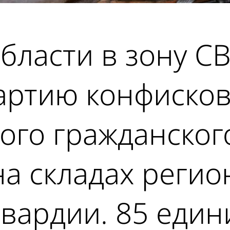
бласти в зону С
артию конфисков
ого гражданског
а складах регио
вардии. 85 един