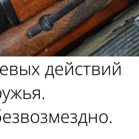
оевых действий
ужья.
безвозмездно.