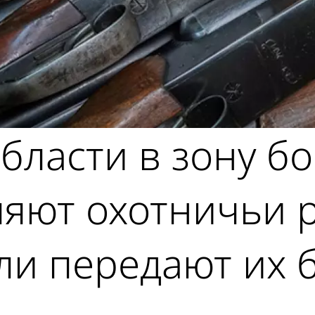
бласти в зону б
яют охотничьи р
ли передают их 