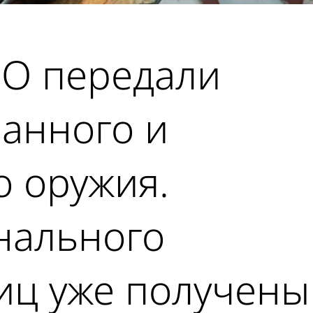
ВО передали
анного и
о оружия.
нального
иц уже получены