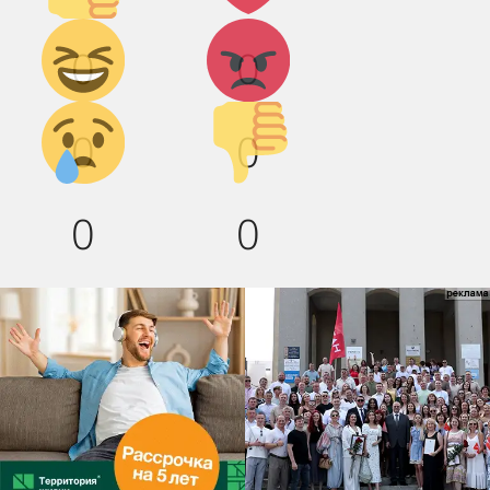
Дикий
Агрессия!
0
0
смех!
Грусть :(
Палец
0
0
вниз!
0
0