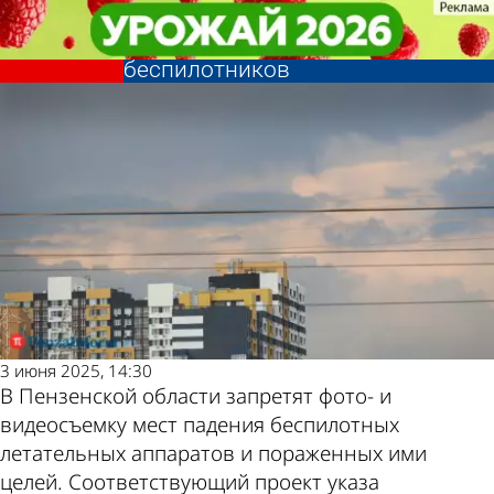
Общество
Общество
В Пензенской области запретят
В Пензенской области запретят
Другие новости
Погода и курсы
съемку мест падения
съемку мест падения
беспилотников
беспилотников
по теме
валют в Пензе
3 июня 2025, 14:30
В Пензенской области запретят фото- и
видеосъемку мест падения беспилотных
летательных аппаратов и пораженных ими
целей. Соответствующий проект указа