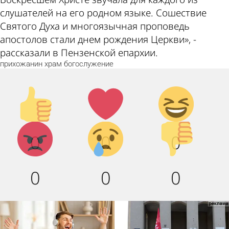
слушателей на его родном языке. Сошествие
Святого Духа и многоязычная проповедь
апостолов стали днем рождения Церкви», -
рассказали в Пензенской епархии.
прихожанин
храм
богослужение
Палец
Лайк!
Дикий
вверх!
смех!
Агрессия!
Грусть :
Палец
0
0
0
(
вниз!
0
0
0