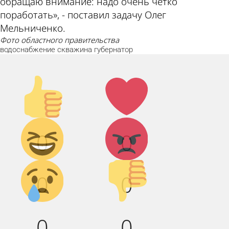
обращаю внимание: надо очень четко
поработать», - поставил задачу Олег
Мельниченко.
фото областного правительства
водоснабжение
скважина
губернатор
Палец
Лайк!
вверх!
Дикий
Агрессия!
0
0
смех!
Грусть :(
Палец
0
0
вниз!
0
0