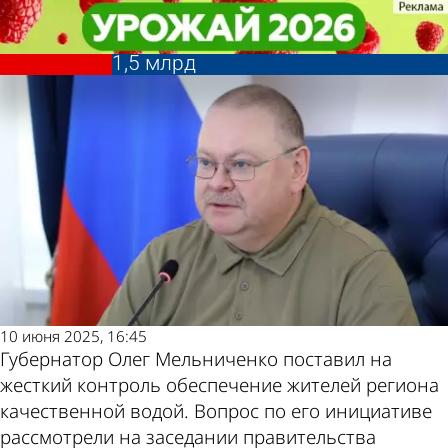
Общество
Общество
Губернатор: На модернизацию
Губернатор: На модернизацию
систем водоснабжения направят
систем водоснабжения направят
Другие новости
Погода и курсы
1,5 млрд
1,5 млрд
по теме
валют в Пензе
10 июня 2025, 16:45
Губернатор Олег Мельниченко поставил на
жесткий контроль обеспечение жителей региона
качественной водой. Вопрос по его инициативе
рассмотрели на заседании правительства