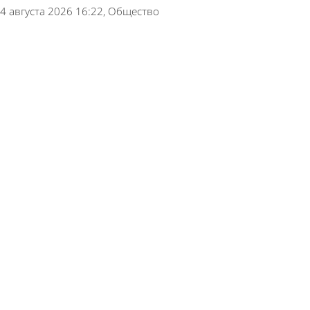
4 августа 2026 16:22
Общество
Жители домов в районе автовокзала останутся
без горячей воды
3 августа 2026 17:44
Общество
В центре Пензы и на Южной Поляне отключат
горячую воду
3 августа 2026 11:33
Общество
В Заречном вновь 3 дня будут отключать
горячую воду
3 августа 2026 09:38
Общество