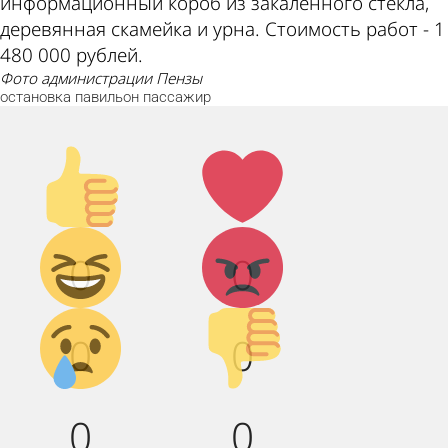
информационный короб из закаленного стекла,
деревянная скамейка и урна. Стоимость работ - 1
480 000 рублей.
фото администрации Пензы
остановка
павильон
пассажир
Палец
Лайк!
вверх!
Дикий
Агрессия!
0
0
смех!
Грусть :(
Палец
0
0
вниз!
0
0