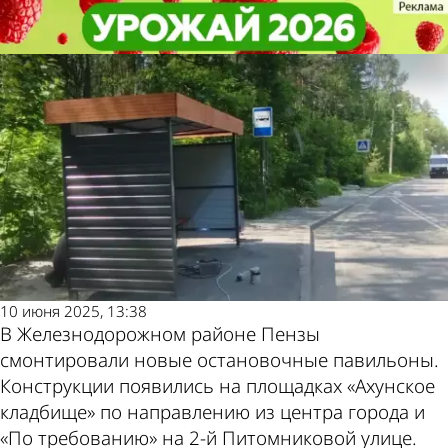
Общество
Общество
На остановке «Ахунское
На остановке «Ахунское
кладбище» появился павильон
кладбище» появился павильон
Другие новости
Погода и курсы
по теме
валют в Пензе
10 июня 2025, 13:38
В Железнодорожном районе Пензы
смонтировали новые остановочные павильоны.
Конструкции появились на площадках «Ахунское
кладбище» по направлению из центра города и
«По требованию» на 2-й Питомниковой улице.