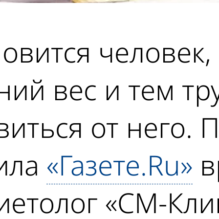
овится человек,
ий вес и тем тр
виться от него. 
ила
«Газете.Ru»
в
иетолог «СМ-Кли