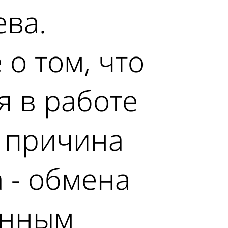
ева.
о том, что
я в работе
 причина
 - обмена
пенным