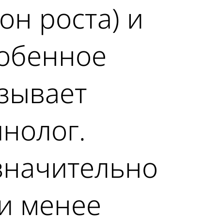
он роста) и
собенное
зывает
инолог.
значительно
и менее