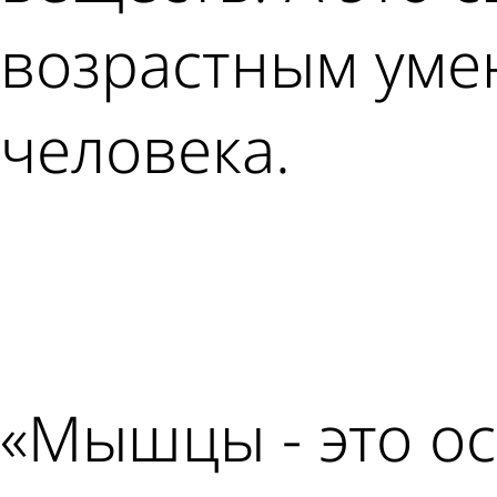
возрастным ум
человека.
«Мышцы - это о