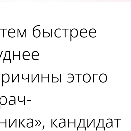
 тем быстрее
уднее
Причины этого
рач-
ника», кандидат