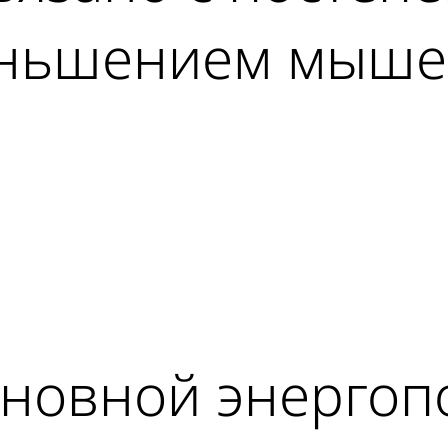
еньшением мыше
ad
сновной энерго