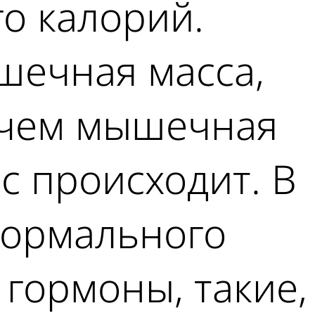
го калорий.
шечная масса,
а чем мышечная
сс происходит. В
нормального
гормоны, такие,