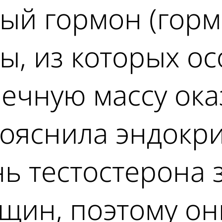
ый гормон (горм
ы, из которых о
ечную массу ока
 пояснила эндокр
ь тестостерона 
щин, поэтому он