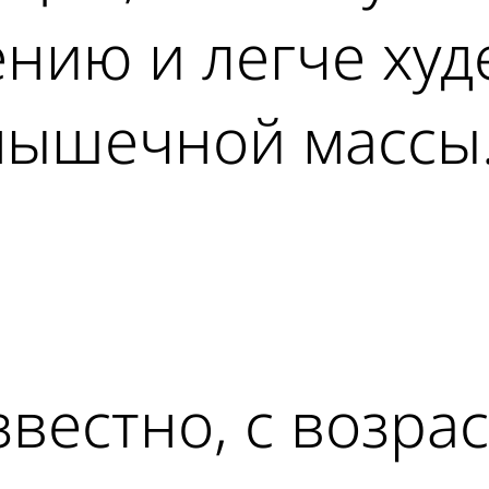
нию и легче худ
мышечной массы
ad
известно, с возр