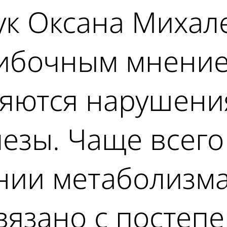
ук Оксана Михал
ибочным мнение 
ляются нарушени
езы. Чаще всего
нии метаболизма
связано с посте