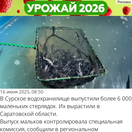
Общество
Общество
В Сурское водохранилище
В Сурское водохранилище
выпустили молодую стерлядь
выпустили молодую стерлядь
Другие новости
Погода и курсы
по теме
валют в Пензе
16 июня 2025, 08:50
В Сурское водохранилище выпустили более 6 000
маленьких стерлядок. Их вырастили в
Саратовской области.
Выпуск мальков контролировала специальная
комиссия, сообщили в региональном