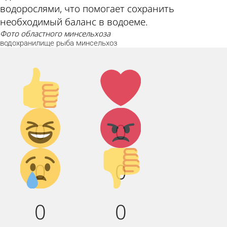
водорослями, что помогает сохранить
необходимый баланс в водоеме.
фото областного минсельхоза
водохранилище
рыба
минсельхоз
Палец
Лайк!
вверх!
Дикий
Агрессия!
0
0
смех!
Грусть :(
Палец
0
0
вниз!
0
0