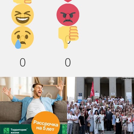
Дикий
Агрессия!
0
0
смех!
Грусть :(
Палец
0
0
вниз!
0
0