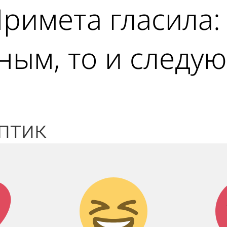
римета гласила:
ным, то и следу
птик
к!
Дикий