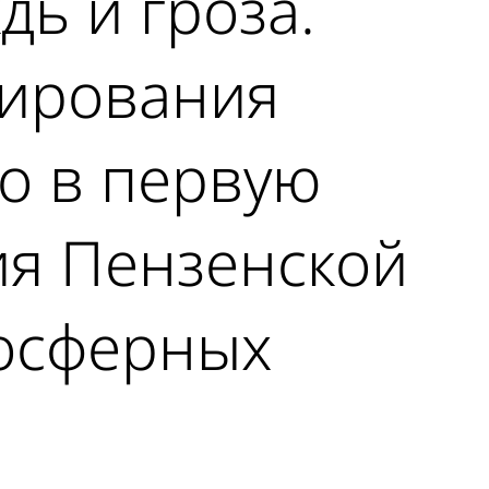
ь и гроза.
зирования
о в первую
ия Пензенской
мосферных