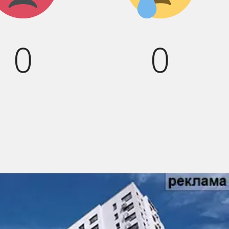
:(
0
0