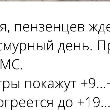
ля, пензенцев жд
смурный день. П
МС.
ы покажут +9...+
греется до +19..