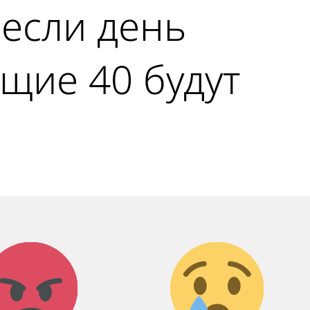
 если день
ющие 40 будут
Агрессия!
Грусть