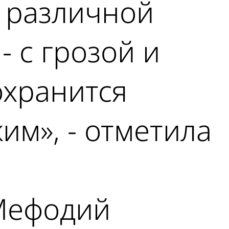
и различной
- с грозой и
охранится
м», - отметила
 Мефодий