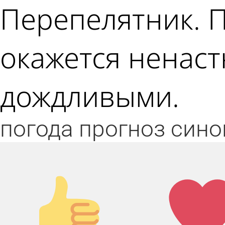
Перепелятник. П
окажется ненаст
дождливыми.
погода
прогноз
сино
Палец
Лай