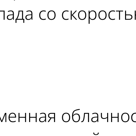
апада со скорост
ad
менная облачнос