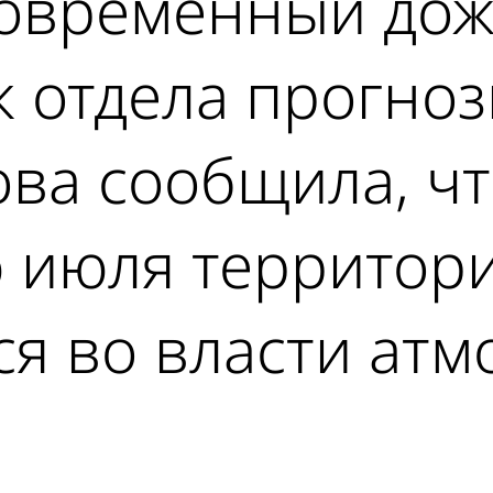
овременный дожд
к отдела прогно
ва сообщила, чт
 июля территор
ся во власти ат