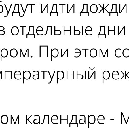
будут идти дожд
в отдельные дни 
ром. При этом с
пературный режи
ном календаре -