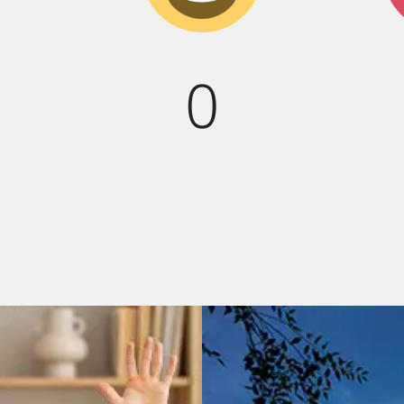
смех!
0