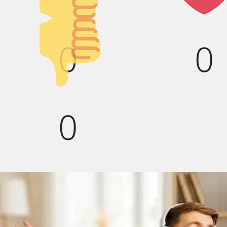
вверх!
Палец
0
0
вниз!
0