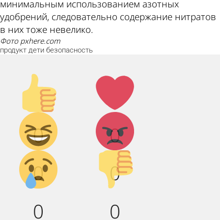
минимальным использованием азотных
удобрений, следовательно содержание нитратов
в них тоже невелико.
фото pxhere.com
продукт
дети
безопасность
Палец
Лайк!
вверх!
Дикий
Агрессия!
0
0
смех!
Грусть :(
Палец
0
0
вниз!
0
0