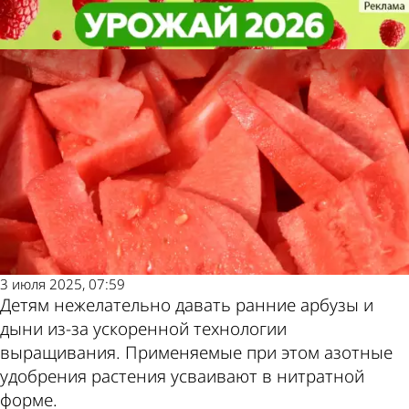
Общество
Общество
Эксперт: Детям не стоит есть
Эксперт: Детям не стоит есть
Другие новости
Погода и курсы
ранние арбузы и дыни
ранние арбузы и дыни
по теме
валют в Пензе
3 июля 2025, 07:59
Детям нежелательно давать ранние арбузы и
дыни из-за ускоренной технологии
выращивания. Применяемые при этом азотные
удобрения растения усваивают в нитратной
форме.