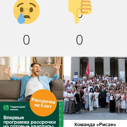
Грусть :(
Палец
0
0
вниз!
0
0