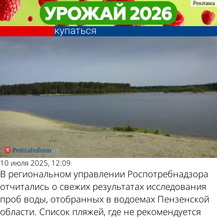
Общество
Общество
В Пензенской области в 22
В Пензенской области в 22
водоемах не рекомендовано
водоемах не рекомендовано
Другие
Погода и
купаться
купаться
новости по
курсы валют в
теме
Пензе
10 июля 2025, 12:09
В региональном управлении Роспотребнадзора
отчитались о свежих результатах исследования
проб воды, отобранных в водоемах Пензенской
области. Список пляжей, где не рекомендуется