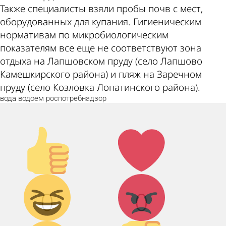
Также специалисты взяли пробы почв с мест,
оборудованных для купания. Гигиеническим
нормативам по микробиологическим
показателям все еще не соответствуют зона
отдыха на Лапшовском пруду (село Лапшово
Камешкирского района) и пляж на Заречном
пруду (село Козловка Лопатинского района).
вода
водоем
роспотребнадзор
Палец
Лайк!
вверх!
Дикий
Агрессия!
0
0
смех!