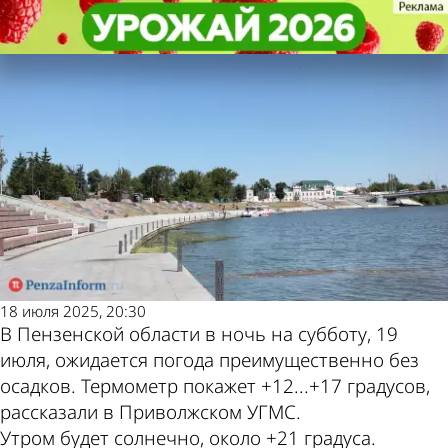
Общество
Общество
19 июля в Пензенской области
19 июля в Пензенской области
Другие новости по
Погода и курсы
ожидается +30 градусов
ожидается +30 градусов
теме
валют в Пензе
18 июля 2025, 20:30
В Пензенской области в ночь на субботу, 19
июля, ожидается погода преимущественно без
осадков. Термометр покажет +12...+17 градусов,
рассказали в Приволжском УГМС.
Утром будет солнечно, около +21 градуса.