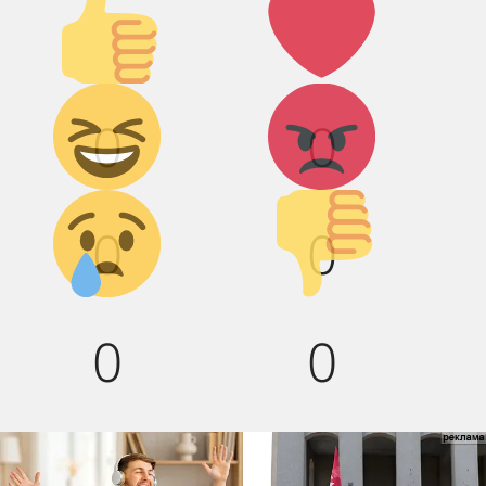
вверх!
Дикий
Агрессия!
0
0
смех!
Грусть :(
Палец
0
0
вниз!
0
0