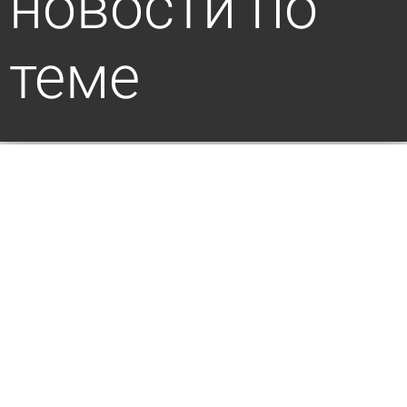
новости по
теме
Стали известны подробности 2 трагедий на
воде в Пензе и с. Грабово
7 августа 2026 13:24
Происшествия
В селе Грабово обнаружили тело утонувшего
мужчины
7 августа 2026 10:25
Происшествия