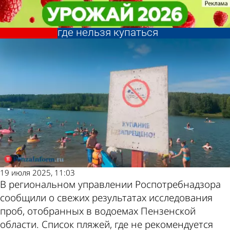
Общество
Общество
В Пензенской области
В Пензенской области
расширился список водоемов,
расширился список водоемов,
Другие
Погода и
где нельзя купаться
где нельзя купаться
новости по
курсы валют
теме
в Пензе
19 июля 2025, 11:03
В региональном управлении Роспотребнадзора
сообщили о свежих результатах исследования
проб, отобранных в водоемах Пензенской
области. Список пляжей, где не рекомендуется