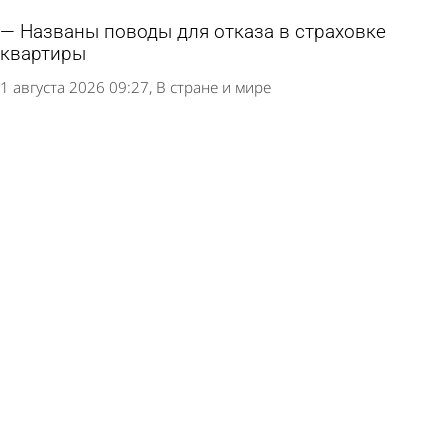
Названы поводы для отказа в страховке
квартиры
1 августа 2026 09:27
В стране и мире
В Госдуме порассуждали о сроках завершения
СВО
31 июля 2026 17:21
В стране и мире
Родителям выпавшего из трактора мужчины
выплатят 500 000 рублей
30 июля 2026 14:12
Из жизни
В Колышлейском районе семье погибшего на
СВО отказали в выплате