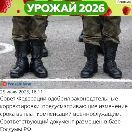
Общество
Общество
Срок выплаты пособия
Срок выплаты пособия
Другие новости по
Погода и курсы
военнослужащим сократили
военнослужащим сократили
теме
валют в Пензе
25 июля 2025, 18:11
Совет Федерации одобрил законодательные
корректировки, предусматривающие изменение
срока выплат компенсаций военнослужащим.
Соответствующий документ размещен в базе
Госдумы РФ.