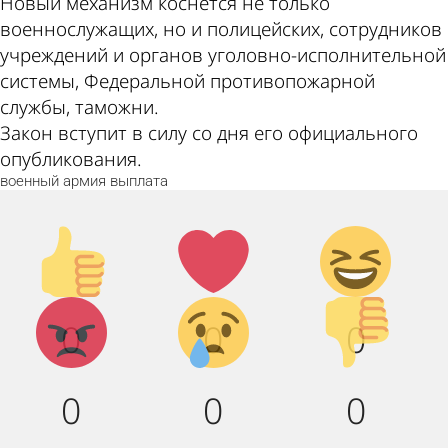
Новый механизм коснется не только
военнослужащих, но и полицейских, сотрудников
учреждений и органов уголовно-исполнительной
системы, Федеральной противопожарной
службы, таможни.
Закон вступит в силу со дня его официального
опубликования.
военный
армия
выплата
Палец
Лайк!
Дикий
вверх!
смех!
Агрессия!
Грусть :
Палец
0
0
0
(
вниз!
0
0
0