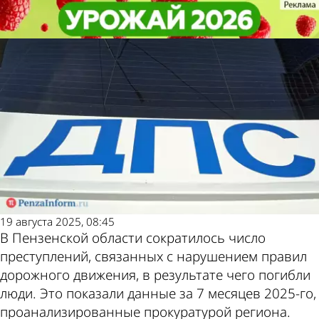
Общество
Общество
В Пензенской области снизилось
В Пензенской области снизилось
Другие новости по
Погода и курсы
количество смертельных ДТП
количество смертельных ДТП
теме
валют в Пензе
19 августа 2025, 08:45
В Пензенской области сократилось число
преступлений, связанных с нарушением правил
дорожного движения, в результате чего погибли
люди. Это показали данные за 7 месяцев 2025-го,
проанализированные прокуратурой региона.