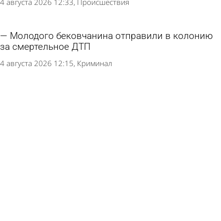
4 августа 2026 12:33
Происшествия
Молодого бековчанина отправили в колонию
за смертельное ДТП
4 августа 2026 12:15
Криминал
Пензенец предстанет перед судом за
реабилитацию нацизма в интернете
4 августа 2026 09:37
Криминал
Пензенца осудили за два банковских перевода
4 августа 2026 08:03
Криминал
В Наровчате осудили девушку, переехавшую
пешехода