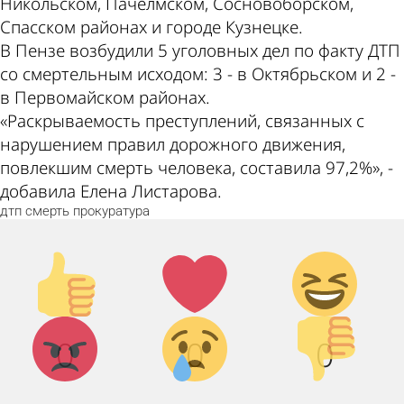
Никольском, Пачелмском, Сосновоборском,
Спасском районах и городе Кузнецке.
В Пензе возбудили 5 уголовных дел по факту ДТП
со смертельным исходом: 3 - в Октябрьском и 2 -
в Первомайском районах.
«Раскрываемость преступлений, связанных с
нарушением правил дорожного движения,
повлекшим смерть человека, составила 97,2%», -
добавила Елена Листарова.
дтп
смерть
прокуратура
Палец
Лайк!
Дикий
вверх!
смех!
Агрессия!
Грусть :
Палец
0
0
0
(
вниз!