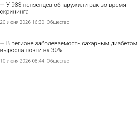
У 983 пензенцев обнаружили рак во время
скрининга
20 июня 2026 16:30
Общество
В регионе заболеваемость сахарным диабетом
выросла почти на 30%
10 июня 2026 08:44
Общество
Названы простые шаги для снижения риска
рака кишечника
11 марта 2026 11:53
В стране и мире
В Роспотребнадзоре допустили новую волну
свиного гриппа весной
25 февраля 2026 09:20
Общество