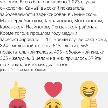
человек. Всего было выявлено 7 023 случая
онкологии. Самый высокий показатель
заболеваемости зафиксирован в Лунинском,
Малосердобинском, Тамалинском, Мокшанском,
Каменском, Иссинском, Пензенском районах.
Кроме того, в прошлом году медики
зарегистрировали 1 201 новый случай рака кожи,
824 - молочной железы, 615 - легких, 568 -
предстательной железы, 495 - ободочной кишки,
365 - желудка. В целом на них пришлось 57,9%
всех онкологических диагнозов.
рак
заболеваемость
бюжет
Палец
Лайк!
Дикий
вверх!
смех!
Агрессия!
Грусть :(
Палец
вниз!