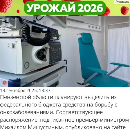
Общество
Общество
Пензенская область получит
Пензенская область получит
Другие новости по
Погода и курсы
средства на борьбу с раком
средства на борьбу с раком
теме
валют в Пензе
13 сентября 2025, 13:37
Пензенской области планируют выделить из
федерального бюджета средства на борьбу с
онкозаболеваниями. Соответствующее
распоряжение, подписанное премьер-министром
Михаилом Мишустиным, опубликовано на сайте