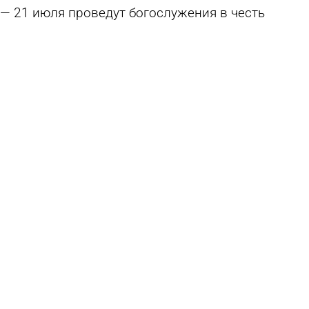
21 июля проведут богослужения в честь
Казанской иконы Божией Матери
17 июля 2026 11:09
Общество
В Пензенскую область привезут копию
Годеновского креста
29 июня 2026 16:59
Культура
Рядом с Сергиевским храмом в Соловцовке
построят еще один
8 июня 2026 09:44
Общество
В Богоявленском храме обнаружили
старинные росписи
1 июня 2026 10:44
Общество