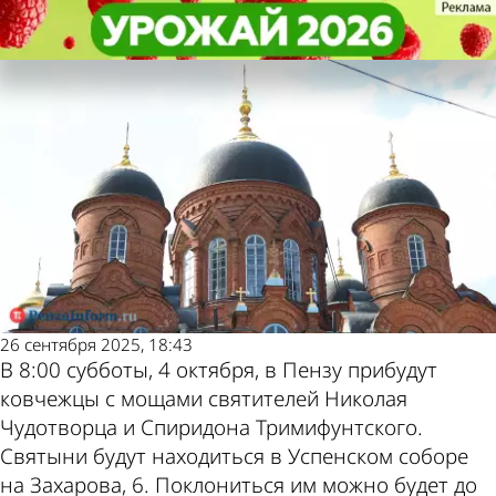
Общество
Общество
В Пензу привезут ковчежцы с
В Пензу привезут ковчежцы с
Другие новости по
Погода и курсы
мощами 2 святителей
мощами 2 святителей
теме
валют в Пензе
26 сентября 2025, 18:43
В 8:00 субботы, 4 октября, в Пензу прибудут
ковчежцы с мощами святителей Николая
Чудотворца и Спиридона Тримифунтского.
Святыни будут находиться в Успенском соборе
на Захарова, 6. Поклониться им можно будет до