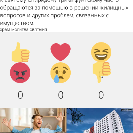
обращаются за помощью в решении жилищных
вопросов и других проблем, связанных с
имуществом.
храм
молитва
святыня
Палец
Лайк!
Дикий
вверх!
смех!
Агрессия!
Грусть :
Палец
0
0
0
(
вниз!
0
0
0