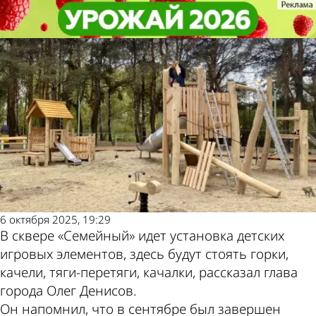
Общество
Общество
В сквере «Семейный» монтируют
В сквере «Семейный» монтируют
Другие новости
Погода и курсы
игровые элементы
игровые элементы
по теме
валют в Пензе
6 октября 2025, 19:29
В сквере «Семейный» идет установка детских
игровых элементов, здесь будут стоять горки,
качели, тяги-перетяги, качалки, рассказал глава
города Олег Денисов.
Он напомнил, что в сентябре был завершен