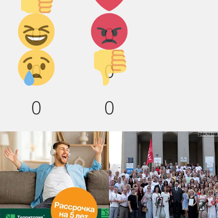
Дикий
Агрессия!
0
0
смех!
Грусть :(
Палец
0
0
вниз!
0
0